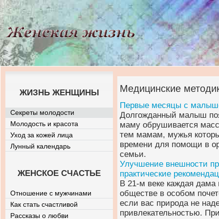
Медицинские методик
ЖИЗНЬ ЖЕНЩИНЫ
Первые месяцы с малы
Секреты молодости
Долгожданный малыш поя
Молодость и красота
маму обрушивается масс
тем мамам, мужья которы
Уход за кожей лица
времени для помощи в о
Лунный календарь
семьи.
Улучшение внешности пр
ЖЕНСКОЕ СЧАСТЬЕ
практические рекоменда
В 21-м веке каждая дама 
обществе в особом почете
Отношение с мужчинами
если вас природа не над
Как стать счастливой
привлекательностью. Пр
Рассказы о любви