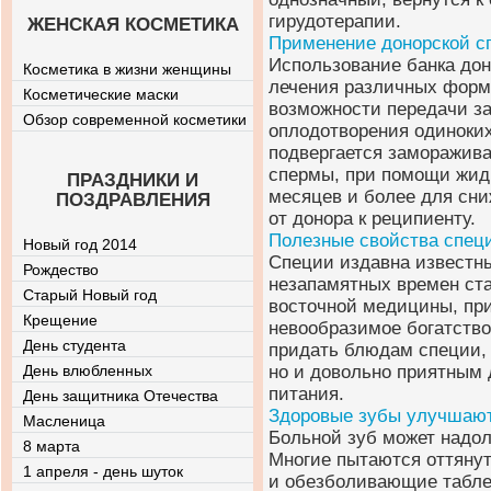
гирудотерапии.
ЖЕНСКАЯ КОСМЕТИКА
Применение донорской с
Использование банка до
Косметика в жизни женщины
лечения различных форм
Косметические маски
возможности передачи за
Обзор современной косметики
оплодотворения одиноки
подвергается заморажива
спермы, при помощи жидк
ПРАЗДНИКИ И
месяцев и более для сн
ПОЗДРАВЛЕНИЯ
от донора к реципиенту.
Полезные свойства спец
Новый год 2014
Специи издавна известн
Рождество
незапамятных времен ст
Старый Новый год
восточной медицины, при
Крещение
невообразимое богатство
День студента
придать блюдам специи, 
День влюбленных
но и довольно приятным 
питания.
День защитника Отечества
Здоровые зубы улучшают
Масленица
Больной зуб может надол
8 марта
Многие пытаются оттянуть
1 апреля - день шуток
и обезболивающие таблет