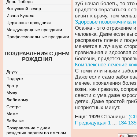
День Победы
зуб начал болеть, то это
Выпускной вечер
придется обратиться к ст
визит к врачу, тем меньш
Ивана Купала
Здоровье позвоночника и
Церковные праздники
Осанка - это отражение 
Международные праздники
человека. Даже если вы 
Профессиональные праздники
расправить плечи и подн
меняется в лучшую сторон
правильная и здоровая о
ПОЗДРАВЛЕНИЯ С ДНЕМ
болезни, придется прояв
РОЖДЕНИЯ
Комплексное лечение ко
С теми или иными забол
Другу
Даже если само заболева
Подруге
менее, проявления болез
Брату
кожи, как правило, сопр
Мужу
свести с ума даже взросл
Любимому
детях. Даже простой гри
Сестре
неприятных минут.
Маме
Еще: 1929
Страницы:
(Ct
Бабушке
Предыдущая
1
...
134
135
Поздравление с днем
рождения парням по именам
Подел