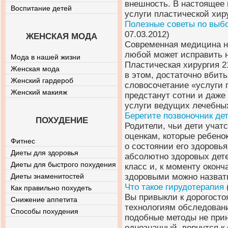
внешность. В настоящее
Воспитание детей
услуги пластической хир
Полезные советы по выбо
07.03.2012)
ЖЕНСКАЯ МОДА
Современная медицина не
любой может исправить н
Мода в нашей жизни
Пластическая хирургия 2
Женская мода
в этом, достаточно вбить
Женский гардероб
словосочетание «услуги п
Женский макияж
предстанут сотни и даже
услуги ведущих лечебных
Берегите позвоночник де
ПОХУДЕНИЕ
Родители, чьи дети учат
оценкам, которые ребено
Фитнес
о состоянии его здоровья
Диеты для здоровья
абсолютно здоровых дете
Диеты для быстрого похудения
класс и, к моменту окон
Диеты знаменитостей
здоровыми можно назват
Что такое гирудотерапия
Как правильно похудеть
Вы привыкли к дорогост
Снижение аппетита
технологиям обследовани
Способы похудения
подобные методы не прин
однозначный, вернутся к