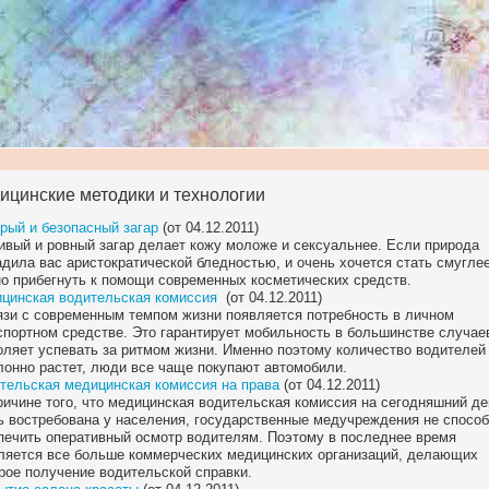
ицинские методики и технологии
рый и безопасный загар
(от 04.12.2011)
ивый и ровный загар делает кожу моложе и сексуальнее. Если природа
адила вас аристократической бледностью, и очень хочется стать смуглее
о прибегнуть к помощи современных косметических средств.
цинская водительская комиссия
(от 04.12.2011)
язи с современным темпом жизни появляется потребность в личном
спортном средстве. Это гарантирует мобильность в большинстве случае
оляет успевать за ритмом жизни. Именно поэтому количество водителей
лонно растет, люди все чаще покупают автомобили.
тельская медицинская комиссия на права
(от 04.12.2011)
ричине того, что медицинская водительская комиссия на сегодняшний де
ь востребована у населения, государственные медучреждения не спосо
печить оперативный осмотр водителям. Поэтому в последнее время
ляется все больше коммерческих медицинских организаций, делающих
рое получение водительской справки.