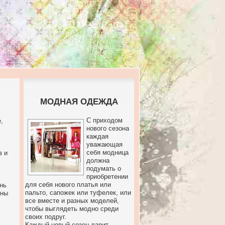
МОДНАЯ ОДЕЖДА
С приходом
,
нового сезона
каждая
уважающая
себя модница
в и
должна
подумать о
приобретении
для себя нового платья или
нь
пальто, сапожек или туфелек, или
бны
все вместе и разных моделей,
чтобы выглядеть модно среди
своих подруг.
Каждый новый сезон дарит