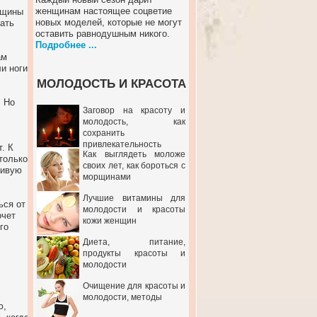
женщинам настоящее соцветие
нщины
новых моделей, которые не могут
ать
оставить равнодушным никого.
Подробнее ...
ам
и ноги
МОЛОДОСТЬ И КРАСОТА
. Но
Заговор на красоту и
молодость, как
сохранить
привлекательность
. К
Как выглядеть моложе
только
своих лет, как бороться с
чивую
морщинами
Лучшие витамины для
ься от
молодости и красоты
очет
кожи женщин
го
Диета, питание,
продукты красоты и
молодости
Очищение для красоты и
молодости, методы
ю,