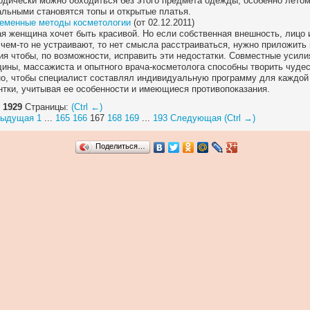
одически можно обходиться без этого предмета одежды, особенно летом
альными становятся топы и открытые платья.
еменные методы косметологии
(от 02.12.2011)
я женщина хочет быть красивой. Но если собственная внешность, лицо 
 чем-то не устраивают, то нет смысла расстраиваться, нужно приложить
ия чтобы, по возможности, исправить эти недостатки. Совместные усили
ины, массажиста и опытного врача-косметолога способны творить чудес
о, чтобы специалист составлял индивидуальную программу для каждой
нтки, учитывая ее особенности и имеющиеся противопоказания.
 1929
Страницы:
(Ctrl ←)
дыдущая
1
...
165
166
167
168
169
...
193
Следующая (Ctrl →)
Поделиться…