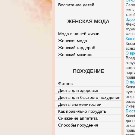
Откр
Воспитание детей
Сало
есть
тако
Здор
ЖЕНСКАЯ МОДА
Женс
мужч
Мода в нашей жизни
женщ
Как 
Женская мода
Косм
Женский гардероб
всяк
О вр
Женский макияж
Вред
окру
сожа
ПОХУДЕНИЕ
порт
прив
О по
Фитнес
Кажд
Диеты для здоровья
сует
откр
Диеты для быстрого похудения
разв
Диеты знаменитостей
Инте
Как правильно похудеть
Бюст
Како
Снижение аппетита
данн
Способы похудения
отка
прив