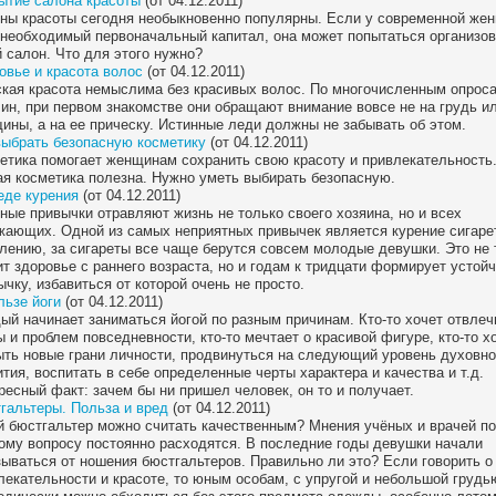
ытие салона красоты
(от 04.12.2011)
ны красоты сегодня необыкновенно популярны. Если у современной же
 необходимый первоначальный капитал, она может попытаться организов
й салон. Что для этого нужно?
овье и красота волос
(от 04.12.2011)
кая красота немыслима без красивых волос. По многочисленным опрос
ин, при первом знакомстве они обращают внимание вовсе не на грудь ил
ины, а на ее прическу. Истинные леди должны не забывать об этом.
выбрать безопасную косметику
(от 04.12.2011)
етика помогает женщинам сохранить свою красоту и привлекательность
ая косметика полезна. Нужно уметь выбирать безопасную.
еде курения
(от 04.12.2011)
ные привычки отравляют жизнь не только своего хозяина, но и всех
жающих. Одной из самых неприятных привычек является курение сигарет
лению, за сигареты все чаще берутся совсем молодые девушки. Это не 
ит здоровье с раннего возраста, но и годам к тридцати формирует устой
ычку, избавиться от которой очень не просто.
льзе йоги
(от 04.12.2011)
ый начинает заниматься йогой по разным причинам. Кто-то хочет отвлеч
ы и проблем повседневности, кто-то мечтает о красивой фигуре, кто-то х
ыть новые грани личности, продвинуться на следующий уровень духовно
ития, воспитать в себе определенные черты характера и качества и т.д.
ресный факт: зачем бы ни пришел человек, он то и получает.
гальтеры. Польза и вред
(от 04.12.2011)
й бюстгальтер можно считать качественным? Мнения учёных и врачей по
ому вопросу постоянно расходятся. В последние годы девушки начали
зываться от ношения бюстгальтеров. Правильно ли это? Если говорить о
лекательности и красоте, то юным особам, с упругой и небольшой грудь