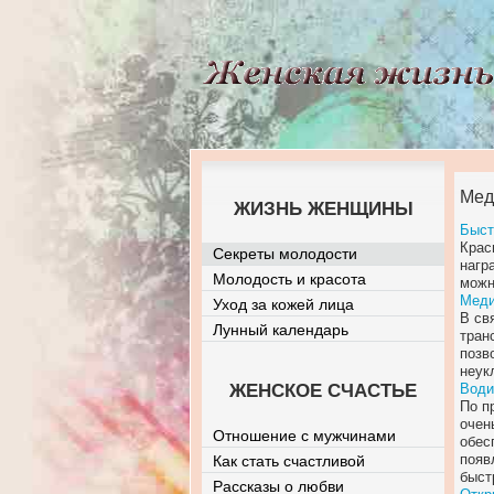
Мед
ЖИЗНЬ ЖЕНЩИНЫ
Быст
Крас
Секреты молодости
нагр
Молодость и красота
можн
Меди
Уход за кожей лица
В св
Лунный календарь
тран
позв
неук
ЖЕНСКОЕ СЧАСТЬЕ
Води
По п
очен
Отношение с мужчинами
обес
появ
Как стать счастливой
быст
Рассказы о любви