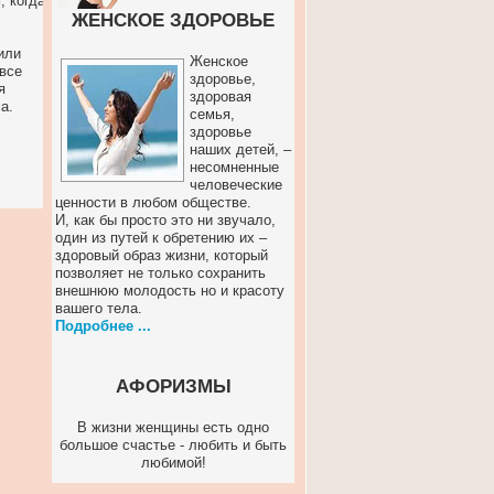
, когда
ЖЕНСКОЕ ЗДОРОВЬЕ
или
Женское
 все
здоровье,
я
здоровая
а.
семья,
здоровье
наших детей, –
несомненные
человеческие
ценности в любом обществе.
И, как бы просто это ни звучало,
один из путей к обретению их –
здоровый образ жизни, который
позволяет не только сохранить
внешнюю молодость но и красоту
вашего тела.
Подробнее ...
АФОРИЗМЫ
В жизни женщины есть одно
большое счастье - любить и быть
любимой!