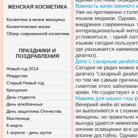
Важность качественного 
ЖЕНСКАЯ КОСМЕТИКА
Уже на протяжении стол
языком медиков. Однако,
Косметика в жизни женщины
внедрение современных 
Косметические маски
интернациональный мето
Обзор современной косметики
усложняться, - одной лат
языком сегодня пользуют
где указывается наименов
ПРАЗДНИКИ И
диагноз).
ПОЗДРАВЛЕНИЯ
Дети с сахарным диабет
Сегодня не редко можно 
Новый год 2014
диагноз "сахарный диабе
Рождество
по тем же самым причина
Старый Новый год
симптом этого заболеван
Крещение
крови. Но существуют и 
День студента
Макияж для наших глаз
(
День влюбленных
Вечерний мейк-ап можно 
он выполняется и сложне
День защитника Отечества
женщины, но правильно н
Масленица
выхода удается немногим
8 марта
ночном освещении все цв
1 апреля - день шуток
вполне достойно. Однако 