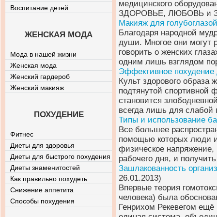
медицинского оборудован
Воспитание детей
ЗДОРОВЬЕ, ЛЮБОВЬ и 
Макияж для голубоглазо
Благодаря народной мудро
ЖЕНСКАЯ МОДА
души. Многое они могут 
говорить о женских глаз
Мода в нашей жизни
одним лишь взглядом по
Женская мода
Эффективное похудение 
Женский гардероб
Культ здорового образа ж
Женский макияж
подтянутой спортивной ф
становится злободневной
всегда лишь для слабой 
ПОХУДЕНИЕ
Типы и использование ба
Все большее распростран
Фитнес
помощью которых люди и
Диеты для здоровья
физическое напряжение, 
Диеты для быстрого похудения
рабочего дня, и получить
Диеты знаменитостей
Зашлакованность организ
26.01.2013)
Как правильно похудеть
Впервые теория гомотокс
Снижение аппетита
человека) была обоснова
Способы похудения
Генрихом Рекевегом ещё 
единая система, объедин