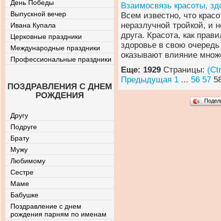
День Победы
Взаимосвязь красоты, з
Выпускной вечер
Всем известно, что крас
неразлучной тройкой, и 
Ивана Купала
друга. Красота, как прав
Церковные праздники
здоровье в свою очередь
Международные праздники
оказывают влияние множ
Профессиональные праздники
Еще: 1929
Страницы:
(Ct
Предыдущая
1
...
56
57
5
ПОЗДРАВЛЕНИЯ С ДНЕМ
РОЖДЕНИЯ
Подел
Другу
Подруге
Брату
Мужу
Любимому
Сестре
Маме
Бабушке
Поздравление с днем
рождения парням по именам