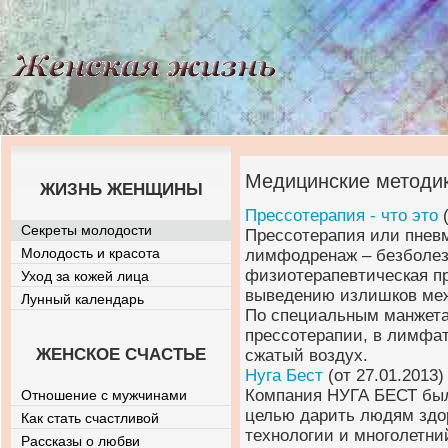
Медицинские методик
ЖИЗНЬ ЖЕНЩИНЫ
Прессотерапия - что это
(
Секреты молодости
Прессотерапия или пневм
Молодость и красота
лимфодренаж – безболе
физиотерапевтическая пр
Уход за кожей лица
выведению излишков межк
Лунный календарь
По специальным манжета
прессотерапии, в лимфа
ЖЕНСКОЕ СЧАСТЬЕ
сжатый воздух.
Нуга Бест
(от 27.01.2013)
Компания НУГА БЕСТ была
Отношение с мужчинами
целью дарить людям здо
Как стать счастливой
технологии и многолетни
Рассказы о любви