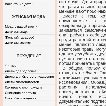
синтетики. Да и прир
Воспитание детей
что растительные пре
меньше дают побочных
Вместе с тем, хот
ЖЕНСКАЯ МОДА
применяемые в на
безвредны для органи
Мода в нашей жизни
заниматься самолече
Женская мода
они требуют к себе д
Женский гардероб
среди растений встре
Женский макияж
менее, являются лека
некоторые травы могу
однако усугублять дру
ПОХУДЕНИЕ
нужно начинать с пом
потом прибегать к тра
Фитнес
В общем, пользу о
Диеты для здоровья
отрицать не будет. О
Диеты для быстрого похудения
английские ученые-ме
Диеты знаменитостей
исследования. Образц
растения, исполь
Как правильно похудеть
преимущественно в Ки
Снижение аппетита
ничего нового исс
Способы похудения
документально подтве