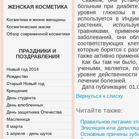
Скажем, они устано
больным при диабете.
ЖЕНСКАЯ КОСМЕТИКА
уровня глюкозы в 
используется в Инди
Косметика в жизни женщины
растения, использ
Косметические маски
травниками, примен
Обзор современной косметики
заболеваний, они об
соответствующих кле
которые борятся с раз
ПРАЗДНИКИ И
также активно применя
ПОЗДРАВЛЕНИЯ
Как бы там ни было,
учеными, является, п
Новый год 2014
уровне действенности
Рождество
лечении болезней.
Старый Новый год
Дата публикации: 01.
Крещение
Вернуться к списку
День студента
День влюбленных
Читайте также:
День защитника Отечества
Масленица
Правильное питание эт
8 марта
Эпиляция или депиляц
1 апреля - день шуток
Основные причины зуб