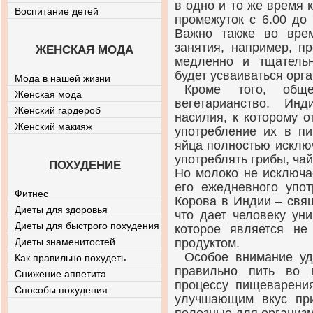
в одно и то же время 
Воспитание детей
промежуток с 6.00 до 7
Важно также во вре
занятия, например, п
ЖЕНСКАЯ МОДА
медленно и тщатель
будет усваиваться орг
Мода в нашей жизни
Кроме того, об
Женская мода
вегетарианство. Ин
Женский гардероб
насилия, к которому 
Женский макияж
употребление их в пи
яйца полностью исключ
употреблять грибы, чай
ПОХУДЕНИЕ
Но молоко не исключа
его ежедневного упот
Фитнес
Корова в Индии – свящ
Диеты для здоровья
что дает человеку ун
Диеты для быстрого похудения
которое является н
Диеты знаменитостей
продуктом.
Особое внимание уд
Как правильно похудеть
правильно пить во 
Снижение аппетита
процессу пищеварения
Способы похудения
улучшающим вкус пр