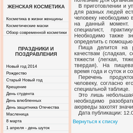
полезные для организм
В приготовлении и у
ЖЕНСКАЯ КОСМЕТИКА
для разных людей ест
человеку необходимо 
Косметика в жизни женщины
на данный момент. 
Косметические маски
специалист, практи
Обзор современной косметики
Необходимо также з
определить с помощью
Пища делится на 
ПРАЗДНИКИ И
качествам (сладкая, с
ПОЗДРАВЛЕНИЯ
тяжести (легкая, тяж
твердая). На пищев
Новый год 2014
время года и суток и с
Рождество
Перечень продукт
Старый Новый год
человеку, согласно ег
Крещение
специальной таблице.
День студента
Это лишь небольшая
День влюбленных
необходимо разобра
аюрведы захотят значи
День защитника Отечества
Дата публикации: 12.
Масленица
8 марта
Вернуться к списку
1 апреля - день шуток