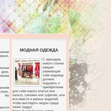
МОДНАЯ ОДЕЖДА
ояние
емся,
С приходом
нового сезона
каждая
ельные
уважающая
 дню,
себя модница
ление
должна
подумать о
приобретении
ганизм
для себя нового платья или
лоях,
пальто, сапожек или туфелек, или
й. Не
все вместе и разных моделей,
чтобы выглядеть модно среди
своих подруг.
шается
Каждый новый сезон дарит