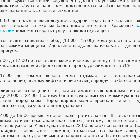
ление, сужаются стенки сосудов, что делает их уязвимыми к вне
действию. Сауна и баня тоже противопоказаны. Зато можно нан
ияж, вероятность аллергии снижается.
0-00 до полудня воспользуйтесь пудрой, ведь ваши сальные ж
ивно работают, а жирный блеск никого не красит. Красочный
к
ифлейм
поможет выбрать пудру на любой вкус и цвет.
назначайте свидание в обед (13-00 : 15-00), кожа устает и стан
ее резкими морщины. Идеальное средство их избежать – дневно
 прогулка.
5-00 до 17-00 не назначайте косметических процедур. В это время 
и «закрываются» и эффективность процедур снижается на 70%.
17-00 до восьми вечера кожа отдыхает и настраивает
становление, поэтому лифтинг и чистки лица пройдут наиболее пол
улирование и очищение – то, чем занимается ваш организм в инт
ду 20-00 и 22-00. Поэтому бани и сауны выведут максимум шлак
слабят перед сном. Перед парной можно провести пилинг - у
твые клетки, вы усилите потоотделение.
2-00 до 05-00 время, которое надо тратить на сон. В начале но
анизм активно восстанавливает клетки, поэтому ночные кремы 
красно усвоены. А вот кушать после 22-00 не стоит совершенно. Вс
съедите после этого времени, отразиться на вашем лице, 
снетесь в виде угревой сыпи и неприятного цвета. В это время ор