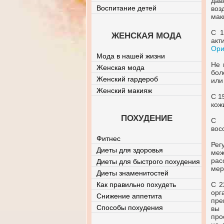
дав
Воспитание детей
воз
мак
С 1
ЖЕНСКАЯ МОДА
акт
Ор
Мода в нашей жизни
Не 
Женская мода
бол
Женский гардероб
или
Женский макияж
С 1
кож
ПОХУДЕНИЕ
С 
вос
Фитнес
Рег
Диеты для здоровья
меж
рас
Диеты для быстрого похудения
мер
Диеты знаменитостей
Как правильно похудеть
С 2
орг
Снижение аппетита
пре
Способы похудения
вы 
про