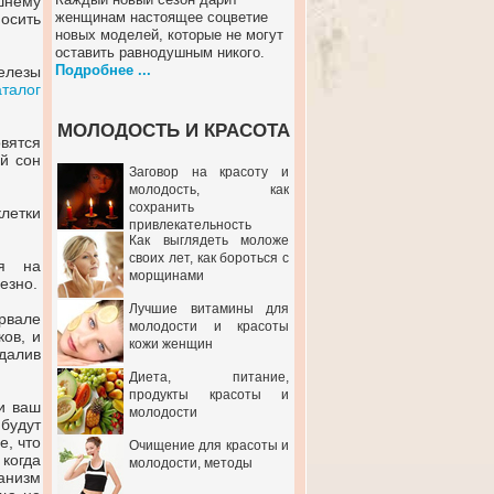
шнему
женщинам настоящее соцветие
осить
новых моделей, которые не могут
оставить равнодушным никого.
Подробнее ...
елезы
аталог
МОЛОДОСТЬ И КРАСОТА
овятся
й сон
Заговор на красоту и
молодость, как
сохранить
клетки
привлекательность
Как выглядеть моложе
своих лет, как бороться с
ся на
морщинами
езно.
Лучшие витамины для
ервале
молодости и красоты
ов, и
кожи женщин
далив
Диета, питание,
продукты красоты и
чи ваш
молодости
будут
е, что
Очищение для красоты и
когда
молодости, методы
ганизм