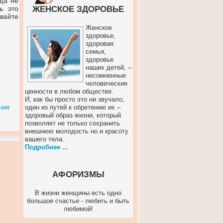
ща не
ь это
ЖЕНСКОЕ ЗДОРОВЬЕ
евайте
Женское
здоровье,
здоровая
семья,
здоровье
наших детей, –
несомненные
человеческие
ценности в любом обществе.
И, как бы просто это ни звучало,
ния
один из путей к обретению их –
здоровый образ жизни, который
позволяет не только сохранить
внешнюю молодость но и красоту
вашего тела.
Подробнее ...
АФОРИЗМЫ
В жизни женщины есть одно
большое счастье - любить и быть
любимой!