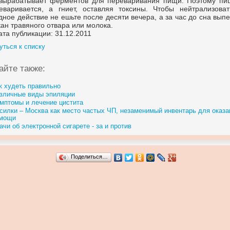
вырабатывает ферментов для переваривания пищи. Поэтому пи
еваривается, а гниет, оставляя токсины. Чтобы нейтрализоват
дное действие не ешьте после десяти вечера, а за час до сна вып
кан травяного отвара или молока.
ата публикации: 31.12.2011
уться к списку
айте также:
к худеть правильно
зличные виды эпиляции
мптомы и лечение цистита
силки – Москва как место частых ЧП, незаменимый инвентарь для оказа
мощи
ачи об электронной сигарете - за и против
Поделиться…