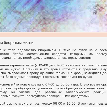
и биоритмы жизни
аше тело подвластно биоритмам. В течение суток наше сост
яется. Чтобы косметические средства, которыми мы пользу
носили пользу необходимо следовать некоторым советам.
анние утренние часы (с 05-00 до 07-00) наносить на лицо питат
ки не нужно. Организм в это время готовится к предстающему
ивно выбрасывает пробуждающие гормоны в кровь, замедляет де
ток. Зато водные процедуры организм воспримет на «ура».
используйте новые крема с 07-00 до 08-00 утра. В это время ор
должает пробуждение, усиливает кровообращение в подкожных с
этому он уязвим для различных аллергических реакци
периментируйте, пользуйтесь проверенными средствами.
райтесь не курить в часы между 08-00 и 10-00. В эти часы повы