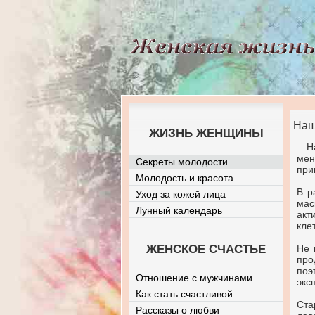
Наш
ЖИЗНЬ ЖЕНЩИНЫ
Н
мен
Секреты молодости
при
Молодость и красота
В р
Уход за кожей лица
мас
Лунный календарь
акт
кле
ЖЕНСКОЕ СЧАСТЬЕ
Не 
про
по
Отношение с мужчинами
экс
Как стать счастливой
Ста
Рассказы о любви