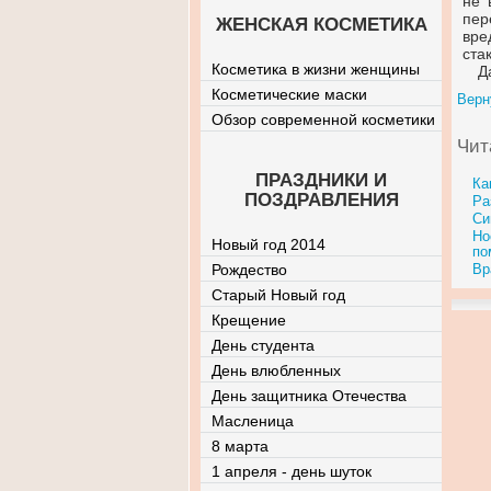
не 
пер
ЖЕНСКАЯ КОСМЕТИКА
вре
ста
Косметика в жизни женщины
Д
Косметические маски
Верн
Обзор современной косметики
Чит
ПРАЗДНИКИ И
Ка
ПОЗДРАВЛЕНИЯ
Ра
Си
Но
Новый год 2014
по
Рождество
Вр
Старый Новый год
Крещение
День студента
День влюбленных
День защитника Отечества
Масленица
8 марта
1 апреля - день шуток