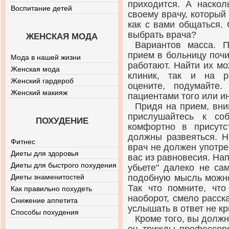
приходится. А наскол
Воспитание детей
своему врачу, который 
как с вами общаться. 
выбрать врача?
ЖЕНСКАЯ МОДА
Вариантов масса. П
прием в больницу почи
Мода в нашей жизни
работают. Найти их мо
Женская мода
клиник, так и на р
Женский гардероб
оцените, подумайте
Женский макияж
пациентами того или ин
Придя на прием, вни
прислушайтесь к со
ПОХУДЕНИЕ
комфортно в присутс
должны развеяться. Н
Фитнес
врач не должен употре
Диеты для здоровья
вас из равновесия. На
Диеты для быстрого похудения
убьете" далеко не са
Диеты знаменитостей
подобную мысль можно
Так что помните, чт
Как правильно похудеть
наоборот, смело расска
Снижение аппетита
услышать в ответ не кр
Способы похудения
Кроме того, вы должн