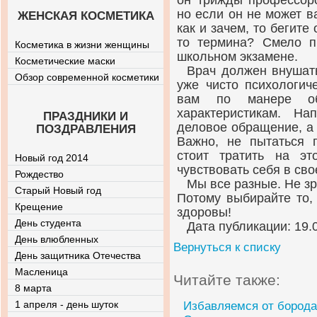
он трижды профессоро
но если он не может в
ЖЕНСКАЯ КОСМЕТИКА
как и зачем, то бегите 
то термина? Смело п
Косметика в жизни женщины
школьном экзамене.
Косметические маски
Врач должен внушать
Обзор современной косметики
уже чисто психологич
вам по манере общ
характеристикам. На
ПРАЗДНИКИ И
деловое обращение, а 
ПОЗДРАВЛЕНИЯ
Важно, не пытаться 
стоит тратить на э
Новый год 2014
чувствовать себя в сво
Рождество
Мы все разные. Не зря 
Старый Новый год
Потому выбирайте то,
Крещение
здоровы!
День студента
Дата публикации: 19.
День влюбленных
Вернуться к списку
День защитника Отечества
Масленица
Читайте также:
8 марта
1 апреля - день шуток
Избавляемся от борода