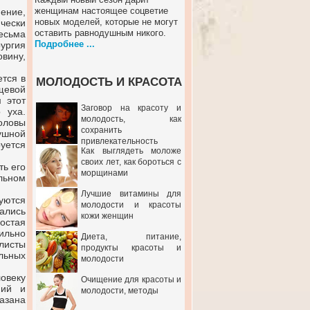
женщинам настоящее соцветие
нение,
новых моделей, которые не могут
чески
оставить равнодушным никого.
есьма
Подробнее ...
ургия
вину,
тся в
МОЛОДОСТЬ И КРАСОТА
ящевой
 этот
Заговор на красоту и
 уха.
молодость, как
головы
сохранить
ушной
привлекательность
уется
Как выглядеть моложе
своих лет, как бороться с
ть его
морщинами
льном
Лучшие витамины для
уются
молодости и красоты
ались
кожи женщин
ростая
ильно
Диета, питание,
листы
продукты красоты и
льных
молодости
овеку
Очищение для красоты и
ний и
молодости, методы
казана