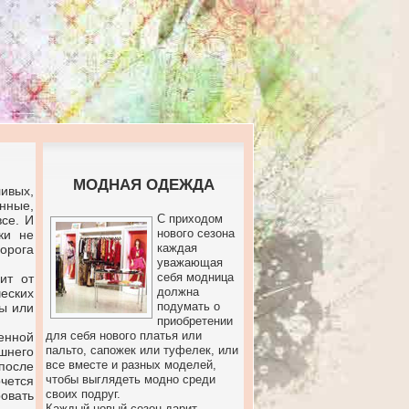
МОДНАЯ ОДЕЖДА
ивых,
нные,
С приходом
се. И
нового сезона
ки не
каждая
дорога
уважающая
себя модница
ит от
должна
еских
подумать о
ы или
приобретении
для себя нового платья или
енной
пальто, сапожек или туфелек, или
шнего
все вместе и разных моделей,
после
чтобы выглядеть модно среди
чется
своих подруг.
овать
Каждый новый сезон дарит