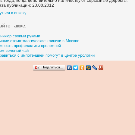
ь тогда, когда действительно наличествуют серьезные дефекты.
ата публикации: 23.08.2012
уться к списку
айте также:
никюр своими руками
чшие стоматологические клиники в Москве
жность профилактики пролежней
ем зеленый чай
равиться с импотенцией помогут в центре урологии
Поделиться…