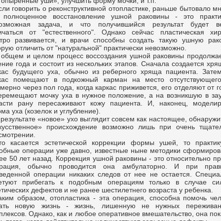
топыренные уши», улучшить форму мочки, и т.п.
сли говорить о реконструктивной отопластике, раньше бытовало м
 полноценное восстановление ушной раковины - это практи
озможная задача, и что получившийся результат будет в
ичаться от "естественного". Однако сейчас пластическая хир
тро развивается, и врачи способны создать такую ушную рако
орую отличить от "натуральной" практически невозможно.
 общем и целом процесс воссоздания ушной раковины продолжае
ение года и состоит из нескольких этапов. Сначала создается хр
кас будущего уха, обычно из реберного хряща пациента. Затем
кас помещают в подкожный карман на место отсутствующего
мерно через пол года, когда каркас приживется, его отделяют от 
еремещают мочку уха в нужное положение, а на возникшую в за
асти рану пересаживают кожу пациента. И, наконец, моделир
ма уха (козелок и углубление).
 результате «новое» ухо выглядит совсем как настоящее, обнаружи
кусственное» происхождение возможно лишь при очень тщате
смотрении.
то касается эстетической коррекции формы ушей, то практик
обные операции уже давно, известные ныне методики сформиров
ее 50 лет назад. Коррекция ушной раковины - это относительно п
рация, обычно проводится она амбулаторно. И при прав
веденной операции никаких следов от нее не остается. Специа
етуют прибегать к подобным операциям только в случае си
етических дефектов и не ранее шестилетнего возраста у ребенка.
аким образом, отопластика - эта операция, способна помочь чел
ать новую жизнь - жизнь, лишенную не нужных пережива
плексов. Однако, как и любое оперативное вмешательство, она по