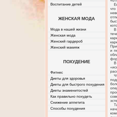
«от
Воспитание детей
Е
что
нев
отл
ЖЕНСКАЯ МОДА
быс
кот
Мода в нашей жизни
В
теч
Женская мода
кар
Женский гардероб
кар
При
Женский макияж
и п
обл
фор
ПОХУДЕНИЕ
В
«ис
рас
Фитнес
Ч
Диеты для здоровья
под
бол
Диеты для быстрого похудения
опе
Диеты знаменитостей
про
Как правильно похудеть
сов
эст
Снижение аппетита
Т
Способы похудения
нач
ком