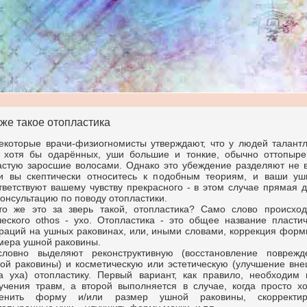
 же такое отопластика
екоторые врачи-физиогномисты утверждают, что у людей талантл
 хотя бы одарённых, уши большие и тонкие, обычно оттопыре
астую заросшие волосами. Однако это убеждение разделяют не в
и вы скептически относитесь к подобным теориям, и ваши уш
тветствуют вашему чувству прекрасного - в этом случае прямая 
консультацию по поводу отопластики.
то же это за зверь такой, отопластика? Само слово происход
ческого othos - ухо. Отопластика - это общее название пластич
раций на ушных раковинах, или, иными словами, коррекция форм
мера ушной раковины.
словно выделяют реконструктивную (восстановление поврежд
ой раковины) и косметическую или эстетическую (улучшение вне
а уха) отопластику. Первый вариант, как правило, необходим 
учения травм, а второй выполняется в случае, когда просто хо
енить форму и/или размер ушной раковины, скорректир