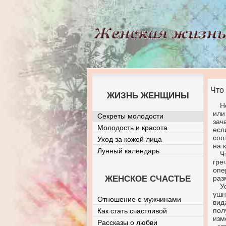
Что
ЖИЗНЬ ЖЕНЩИНЫ
Н
или
Секреты молодости
зач
Молодость и красота
есл
соо
Уход за кожей лица
на 
Лунный календарь
Ч
гре
опе
ЖЕНСКОЕ СЧАСТЬЕ
раз
У
ушн
Отношение с мужчинами
вид
пол
Как стать счастливой
изм
Рассказы о любви