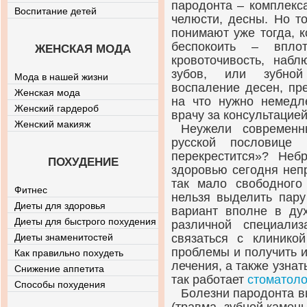
пародонта – комплекс
Воспитание детей
челюсти, десны. Но т
понимают уже тогда, к
беспокоить – впло
ЖЕНСКАЯ МОДА
кровоточивость, наб
зубов, или зубной
Мода в нашей жизни
воспаление десен, пр
Женская мода
на что нужно немедл
Женский гардероб
врачу за консультацией
Женский макияж
Неужели современн
русской пословице
перекрестится»? Неб
ПОХУДЕНИЕ
здоровью сегодня неп
так мало свободного
Фитнес
нельзя выделить пару
Диеты для здоровья
вариант вполне в дух
Диеты для быстрого похудения
различной специали
Диеты знаменитостей
связаться с клинико
проблемы и получить 
Как правильно похудеть
лечения, а также узнат
Снижение аппетита
так работает
стоматоло
Способы похудения
Болезни пародонта 