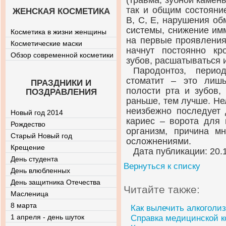
(травма, зубной камен
так и общим состояни
ЖЕНСКАЯ КОСМЕТИКА
В, С, Е, нарушения об
системы, снижение им
Косметика в жизни женщины
на первые проявления
Косметические маски
начнут постоянно кр
Обзор современной косметики
зубов, расшатываться 
Пародонтоз, период
стоматит – это лиш
ПРАЗДНИКИ И
полости рта и зубов,
ПОЗДРАВЛЕНИЯ
раньше, тем лучше. Не
неизбежно последует 
Новый год 2014
кариес – ворота для 
Рождество
организм, причина м
Старый Новый год
осложнениями.
Крещение
Дата публикации: 20.
День студента
Вернуться к списку
День влюбленных
День защитника Отечества
Читайте также:
Масленица
8 марта
Как вылечить алкоголиз
1 апреля - день шуток
Справка медицинской к