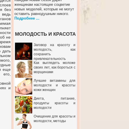
дится
женщинам настоящее соцветие
слоев
новых моделей, которые не могут
я без
оставить равнодушным никого.
 ведь
Подробнее ...
рганов
аемая
лняет
ности
МОЛОДОСТЬ И КРАСОТА
тоб не
время
Заговор на красоту и
новам
молодость, как
 дать
сохранить
льном
привлекательность
мого,
Как выглядеть моложе
удные
своих лет, как бороться с
и еще
морщинами
 его,
Лучшие витамины для
овной
молодости и красоты
иях и
кожи женщин
Диета, питание,
продукты красоты и
молодости
Очищение для красоты и
молодости, методы