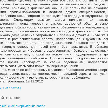
вославная Церковь. В этом случае вся работа с больным прово
олютно бесплатно, что важно для наркозависимых из бедных 
ества. Конечно, в физическом очищении организма не обходитс
стия врачей-наркологов и медиков других специальностей,
требление таких веществ не проходит без следа для внутренних о
ловека. Следующим важным шагом является так назыв
дотерапия, когда человек в рамках церковной общины выпо
дневные обязанность, связанные с обеспечением жизнедеятель
й группы, что позволяет занять его свободное время настолько, ч
никало даже желания отправиться к прежним дружкам. В это же 
ется и разъяснительная работа, направляющая к духовным ос
ни, описывающая истинное предназначение больного, что должно
 твердую основу для новой жизни без наркотиков. В обязате
ядке проводятся и беседы с родственниками бывшего наркозависи
бы они стали ему опорой на новом пути, поддерживали в тр
уты, защищали от соблазнов. После основного курса священник
гое время наблюдают за своим подопечным, направляют
сказывают, указывают варианты верных решений.
чень многие по собственному желанию обращаются именно к церк
ощи, основываясь на многовековой народной вере, и при усил
рании достигают излечения, которое им так необходимо.
ата публикации: 19.11.2012
уться к списку
айте также:
азильское выпрямление волос