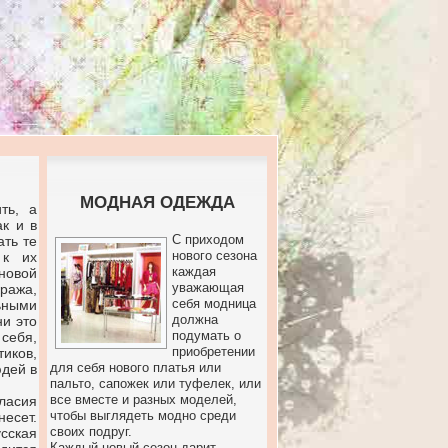
МОДНАЯ ОДЕЖДА
ть, а
к и в
С приходом
ать те
нового сезона
 к их
каждая
новой
уважающая
ража,
себя модница
ьными
должна
и это
подумать о
 себя,
приобретении
тиков,
для себя нового платья или
юдей в
пальто, сапожек или туфелек, или
все вместе и разных моделей,
гласия
чтобы выглядеть модно среди
есет.
своих подруг.
сская
Каждый новый сезон дарит