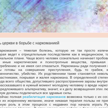
ь церкви в борьбе с наркоманией
аркомания – тяжелая болезнь, которую не так просто излечи
орая ведет к отрицательным последствиям как в медицинском, та
иальном плане. Чаще всего человек сознательно начинает пробов
 иные наркотические и психотропные вещества, привыкая
треблению и не имея сил отказаться. Наркоманы ради получения 
ы готовы на совершение преступления, будь то грабеж, к
енничество, убийство. Их родственники также становятся невол
частниками, покрывая и жалея наркомана. В определенной степен
еда всего общества, допустившего распространение заразы внутри
рассказавшего в нужный момент молодому человеку о вреде нарко
предложившего альтернативу, значит, и к делу возвращения этих л
иум должны подключаться все здравые силы.
ейчас полная
реабилитация наркоманов
возможна только с их со
о их искреннему желанию, иначе никакая терапия пользы не прин
ную роль в этом процессе с недавних пор начала играть Ру