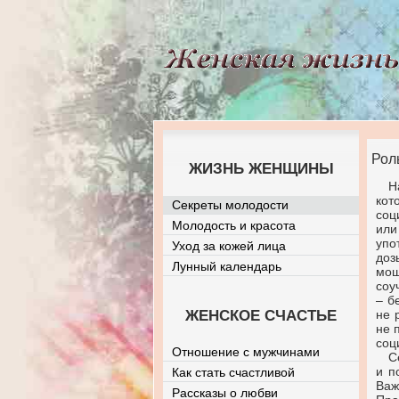
Рол
ЖИЗНЬ ЖЕНЩИНЫ
Н
кот
Секреты молодости
соц
Молодость и красота
или
упо
Уход за кожей лица
доз
Лунный календарь
мош
соу
– б
ЖЕНСКОЕ СЧАСТЬЕ
не 
не 
соц
Отношение с мужчинами
С
и п
Как стать счастливой
Важ
Рассказы о любви