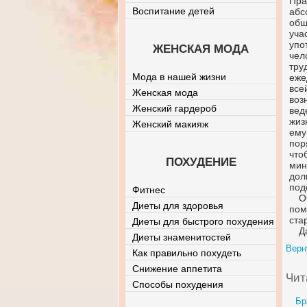
Пра
Воспитание детей
абс
общ
уча
упо
ЖЕНСКАЯ МОДА
че
тру
Мода в нашей жизни
еже
все
Женская мода
воз
Женский гардероб
вед
жиз
Женский макияж
ему
пор
что
ПОХУДЕНИЕ
мин
дол
под
Фитнес
О
Диеты для здоровья
пом
ста
Диеты для быстрого похудения
Д
Диеты знаменитостей
Верн
Как правильно похудеть
Снижение аппетита
Чит
Способы похудения
Бр