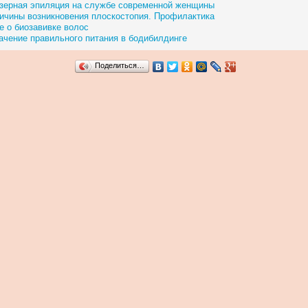
зерная эпиляция на службе современной женщины
ичины возникновения плоскостопия. Профилактика
е о биозавивке волос
ачение правильного питания в бодибилдинге
Поделиться…