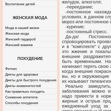
желудок, алкоголя;
Воспитание детей
-переедание;
-постоянное нахожд
условиях, в данном сл
ЖЕНСКАЯ МОДА
мороз или постоянное 
-курение;
Мода в нашей жизни
-постоянный стресс.
Женская мода
Да-да! Постоян
Женский гардероб
спровоцировать проявл
Женский макияж
и в "комплекте" с др
это жжение и покалы
внешние раздражител
ПОХУДЕНИЕ
быть временными. Н
начинают терять свою э
Фитнес
когда внешние покрасн
Диеты для здоровья
вы, но и окружающие 
Диеты для быстрого похудения
их называют телеангиэ
Диеты знаменитостей
Реально замедлит
заболевания можно е
Как правильно похудеть
надо привести в нор
Снижение аппетита
жирные и острые про
Способы похудения
ежедневный уход за 