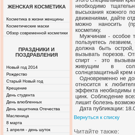
этого специальный кре
необходимо тщатель
ЖЕНСКАЯ КОСМЕТИКА
высыхания кожного п
движениями, дайте отд
Косметика в жизни женщины
можно наносить (п
Косметические маски
косметику.
Обзор современной косметики
Мужчинам - особое т
пользуетесь лезвием,
должна быть острой
ПРАЗДНИКИ И
вызывать порезов. От
ПОЗДРАВЛЕНИЯ
спирт - это вызыва
живущим в солне
Новый год 2014
солнцезащитный крем 
Рождество
Одновременно не доп
Старый Новый год
относится к любите
Крещение
эффекта необходимы 
День студента
цинк. Соблюдение всех
День влюбленных
лишит болезнь возможн
Дата публикации: 18.
День защитника Отечества
Масленица
Вернуться к списку
8 марта
1 апреля - день шуток
Читайте также: