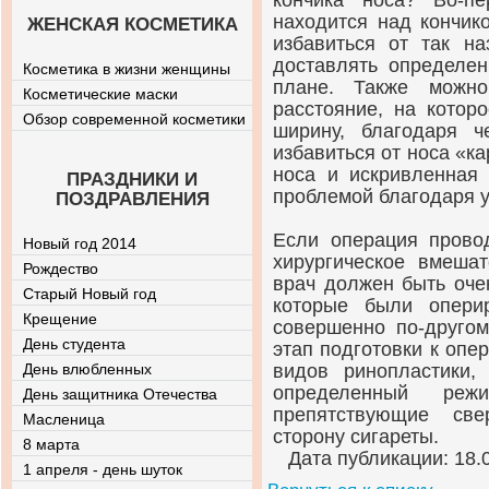
кончика носа? Во-пе
находится над кончик
ЖЕНСКАЯ КОСМЕТИКА
избавиться от так на
доставлять определен
Косметика в жизни женщины
плане. Также можно
Косметические маски
расстояние, на котор
Обзор современной косметики
ширину, благодаря 
избавиться от носа «к
носа и искривленная 
ПРАЗДНИКИ И
проблемой благодаря 
ПОЗДРАВЛЕНИЯ
Если операция прово
Новый год 2014
хирургическое вмешат
Рождество
врач должен быть оче
Старый Новый год
которые были опери
Крещение
совершенно по-другом
День студента
этап подготовки к опе
День влюбленных
видов ринопластики,
определенный реж
День защитника Отечества
препятствующие све
Масленица
сторону сигареты.
8 марта
Дата публикации: 18.
1 апреля - день шуток