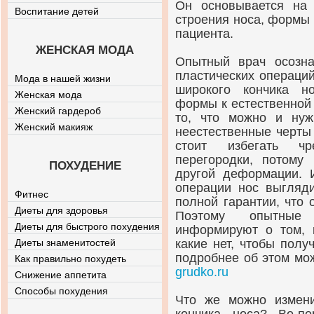
Он основывается на 
Воспитание детей
строения носа, формы 
пациента.
ЖЕНСКАЯ МОДА
Опытный врач осозна
пластических операци
Мода в нашей жизни
широкого кончика н
Женская мода
формы к естественной 
Женский гардероб
то, что можно и нужн
Женский макияж
неестественные черты
стоит избегать чр
перегородки, потому
ПОХУДЕНИЕ
другой деформации. 
операции нос выгляди
Фитнес
полной гарантии, что 
Диеты для здоровья
Поэтому опытные 
Диеты для быстрого похудения
информируют о том, 
Диеты знаменитостей
какие нет, чтобы полу
подробнее об этом мо
Как правильно похудеть
grudko.ru
Снижение аппетита
Способы похудения
Что же можно измени