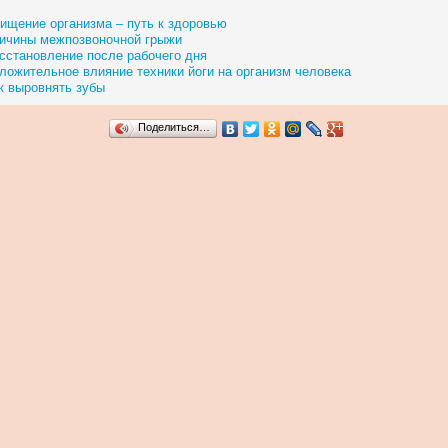
ищение организма – путь к здоровью
ичины межпозвоночной грыжи
сстановление после рабочего дня
ложительное влияние техники йоги на организм человека
к выровнять зубы
Поделиться…