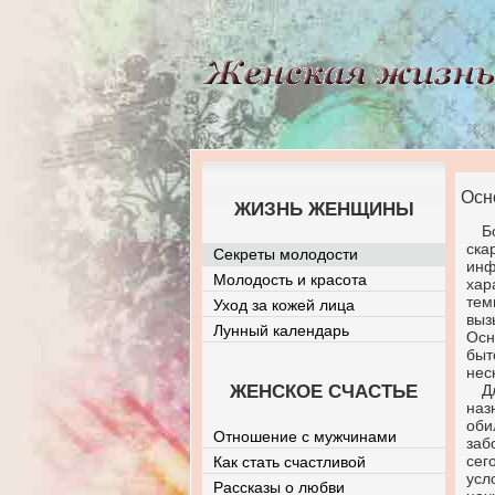
Осн
ЖИЗНЬ ЖЕНЩИНЫ
Б
ск
Секреты молодости
ин
Молодость и красота
хар
тем
Уход за кожей лица
выз
Лунный календарь
Осн
быт
нес
ЖЕНСКОЕ СЧАСТЬЕ
Д
наз
оби
Отношение с мужчинами
за
сег
Как стать счастливой
усл
Рассказы о любви