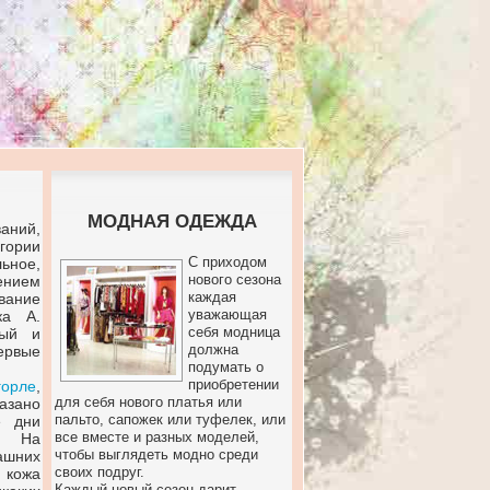
МОДНАЯ ОДЕЖДА
аний,
гории
С приходом
ьное,
нового сезона
ением
каждая
вание
уважающая
ка А.
себя модница
ный и
должна
ервые
подумать о
приобретении
горле
,
для себя нового платья или
азано
пальто, сапожек или туфелек, или
е дни
все вместе и разных моделей,
о. На
чтобы выглядеть модно среди
ашних
своих подруг.
 кожа
Каждый новый сезон дарит