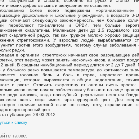
нет шелушиться и слазить, особенно на руках и стопах. Ни
метических дефектов сыпь и шелушение не оставляет.
аболеванию более всего подвержены «организованные» 
ещающие дошкольные и школьные учреждения, в возрасте 3-10
ики отмечают следующую закономерность, чем большее колич
ей переболеют тонзиллитом и ОРВИ, тем больше вероят
никновения скарлатины. Маленькие дети до 1,5 годовалого воз
еют скарлатиной редко, так как грудное молоко хорошо защища
ажения стрептококками. У взрослых людей вырабатывается ст
унитет против этого возбудителя, поэтому случаи заболевания 
ослых редки.
опадая в организм, стрептококк начинает свое разрушающее дей
клетки, этот период может занять несколько часов, а может прод
12 дней. В среднем инкубационный период длится от 2 до 7 дней.
о у больного резко повышается температура до критических знач
вляется головная боль и боль в горле, нарастают прояв
оксикации, которые выражаются в общем недомогании, тахика
ноте и рвоте. Отличить скарлатину от ангины очень просто: 
колько часов после начала заболевания у больного на лице прояв
его рода «маска», когда носогубный треугольник остается бледн
авшаяся часть лица имеет ярко-пурпурный цвет. Для скарл
актерно наличие мелкой сыпи по всему телу, окрашивание к
адок в ярко-красный цвет.
ата публикации: 28.03.2012
уться к списку
айте также: