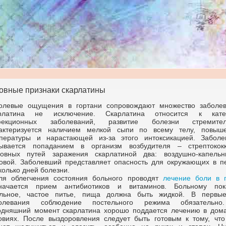
овные признаки скарлатины
олевые ощущения в гортани сопровождают множество заболев
арлатина не исключение. Скарлатина относится к кате
фекционных заболеваний, развитие болезни стремител
актеризуется наличием мелкой сыпи по всему телу, повыш
пературы и нарастающей из-за этого интоксикацией. Заболе
ывается попаданием в организм возбудителя – стрептокок
овных путей заражения скарлатиной два: воздушно-капель
овой. Заболевший представляет опасность для окружающих в п
колько дней болезни.
ля облегчения состояния больного проводят
лечение боли в 
начается прием антибиотиков и витаминов. Больному пок
льное, частое питье, пища должна быть жидкой. В первы
болевания соблюдение постельного режима обязательн
одняшний момент скарлатина хорошо поддается лечению в дом
овиях. После выздоровления следует быть готовым к тому, что