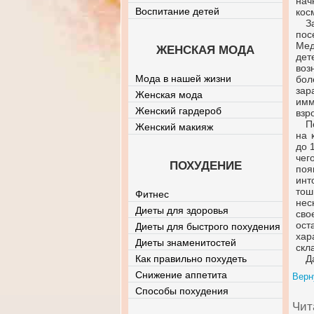
нач
Воспитание детей
кос
З
пос
Мед
ЖЕНСКАЯ МОДА
дет
воз
Мода в нашей жизни
бол
зар
Женская мода
имм
Женский гардероб
взр
П
Женский макияж
на 
до 
чег
ПОХУДЕНИЕ
поя
инт
тош
Фитнес
нес
Диеты для здоровья
сво
ост
Диеты для быстрого похудения
хар
Диеты знаменитостей
скл
Как правильно похудеть
Д
Снижение аппетита
Верн
Способы похудения
Чит