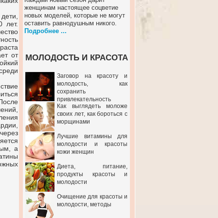
каких
женщинам настоящее соцветие
новых моделей, которые не могут
дети,
оставить равнодушным никого.
 лет.
Подробнее ...
ество
ность
раста
ет от
МОЛОДОСТЬ И КРАСОТА
ойкий
среди
Заговор на красоту и
молодость, как
ствие
сохранить
литься
привлекательность
 После
Как выглядеть моложе
ений,
своих лет, как бороться с
ления
морщинами
рдии,
через
Лучшие витамины для
ляется
молодости и красоты
ым, а
кожи женщин
атины
ожных
Диета, питание,
продукты красоты и
молодости
Очищение для красоты и
молодости, методы