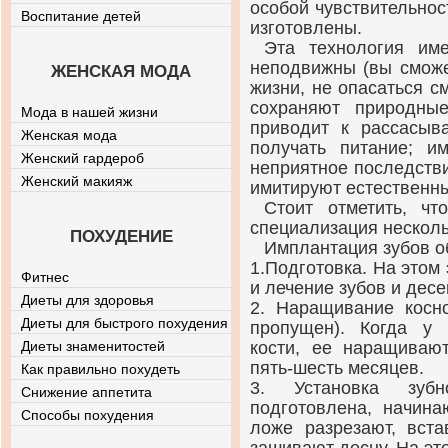
особой чувствительнос
Воспитание детей
изготовлены.
Эта технология им
неподвижны (вы сможе
ЖЕНСКАЯ МОДА
жизни, не опасаться с
сохраняют природны
Мода в нашей жизни
приводит к рассасыва
Женская мода
получать питание; и
Женский гардероб
неприятное последстви
Женский макияж
имитируют естественны
Стоит отметить, ч
специализация несколь
ПОХУДЕНИЕ
Имплантация зубов о
1.Подготовка. На этом
Фитнес
и лечение зубов и десе
Диеты для здоровья
2. Наращивание косно
Диеты для быстрого похудения
пропущен). Когда у 
Диеты знаменитостей
кости, ее наращивают
пять-шесть месяцев.
Как правильно похудеть
3. Установка зубн
Снижение аппетита
подготовлена, начина
Способы похудения
ложе разрезают, вст