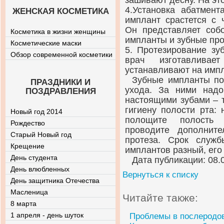
зашивают десну. На эт
4.Установка абатмент
ЖЕНСКАЯ КОСМЕТИКА
имплант срастется с 
Он представляет соб
Косметика в жизни женщины
импланты и зубные про
Косметические маски
5. Протезирование зу
Обзор современной косметики
врач изготавлива
устанавливают на имп
Зубные импланты по
ПРАЗДНИКИ И
ухода. За ними надо
ПОЗДРАВЛЕНИЯ
настоящими зубами – 
гигиену полости рта: 
Новый год 2014
полощите полость 
Рождество
проводите дополнит
Старый Новый год
протеза. Срок служ
Крещение
имплантов разный, его
День студента
Дата публикации: 08.
День влюбленных
Вернуться к списку
День защитника Отечества
Масленица
Читайте также:
8 марта
1 апреля - день шуток
Проблемы в послеродо