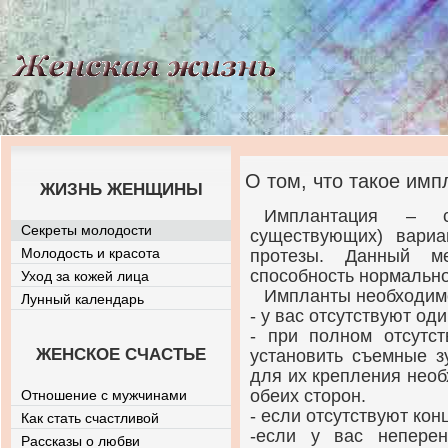
О том, что такое имп
ЖИЗНЬ ЖЕНЩИНЫ
Имплантация – 
Секреты молодости
существующих) вариа
Молодость и красота
протезы. Данный ме
способность нормально
Уход за кожей лица
Импланты необходимо
Лунный календарь
- у вас отсутствуют од
- при полном отсутст
ЖЕНСКОЕ СЧАСТЬЕ
установить съемные з
для их крепления необ
обеих сторон.
Отношение с мужчинами
- если отсутствуют кон
Как стать счастливой
-если у вас неперен
Рассказы о любви