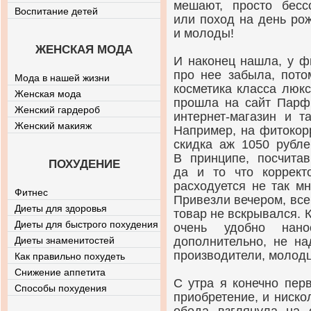
мешают, просто бесс
Воспитание детей
или поход на день ро
и молоды!
ЖЕНСКАЯ МОДА
И наконец нашла, у ф
про нее забыла, пото
Мода в нашей жизни
косметика класса люкс
Женская мода
прошла на сайт Парф
Женский гардероб
интернет-магазин
и та
Женский макияж
Например, на фитокорр
скидка аж 1050 рубле
В принципе, посчита
ПОХУДЕНИЕ
да и то что коррект
расходуется не так мн
Фитнес
Привезли вечером, все
Диеты для здоровья
товар не вскрывался. К
Диеты для быстрого похудения
очень удобно нано
Диеты знаменитостей
дополнительно, не на
производители, молод
Как правильно похудеть
Снижение аппетита
С утра я конечно пер
Способы похудения
приобретение, и ниско