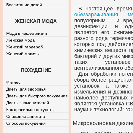
Воспитание детей
В настоящее время
обеззараживания м
популярным – и вре
ЖЕНСКАЯ МОДА
дезинфекции и одн
является его сжиган
Мода в нашей жизни
разного рода термичес
Женская мода
которых под действие
Женский гардероб
химических веществ п
Женский макияж
бактерий и других ми
таких установо
централизованного обе
ПОХУДЕНИЕ
Для обработки поте
сбора более рационал
Фитнес
установок, а также
Диеты для здоровья
измельчения и дезинф
Диеты для быстрого похудения
наиболее доступных и
Диеты знаменитостей
является установка С
науки и технологий” У
Как правильно похудеть
Снижение аппетита
Микроволновая дезин
Способы похудения