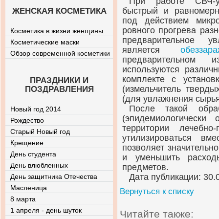
При работе СВЧ-ус
быстрый и равномер
ЖЕНСКАЯ КОСМЕТИКА
под действием микр
ровного прогрева раз
Косметика в жизни женщины
предварительное у
Косметические маски
является
обеззар
Обзор современной косметики
предварительном 
используются различн
комплекте с устано
ПРАЗДНИКИ И
(измельчитель тверды
ПОЗДРАВЛЕНИЯ
(для увлажнения сырья
После такой обр
Новый год 2014
(эпидемиологически 
Рождество
территории лечебно
Старый Новый год
утилизироваться вм
Крещение
позволяет значительно
День студента
и уменьшить расход
День влюбленных
предметов.
Дата публикации: 30.
День защитника Отечества
Масленица
Вернуться к списку
8 марта
1 апреля - день шуток
Читайте также: