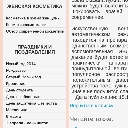
была оказана нужна по
можно будет вылечить
ЖЕНСКАЯ КОСМЕТИКА
шокировать врачей,
современнее.
Косметика в жизни женщины
Косметические маски
Искусственную в
Обзор современной косметики
автоматическом ре
находится на препара
единственным возмо
ПРАЗДНИКИ И
вспомогательная ИВ
ПОЗДРАВЛЕНИЯ
дыхание будет естест
практически аппар
Новый год 2014
принудительной вент
Рождество
популярное распро
Старый Новый год
положительным дав
Крещение
устройства тоже нужн
День студента
иначе не получится спа
День влюбленных
Дата публикации: 15.
День защитника Отечества
Вернуться к списку
Масленица
8 марта
Читайте также:
1 апреля - день шуток