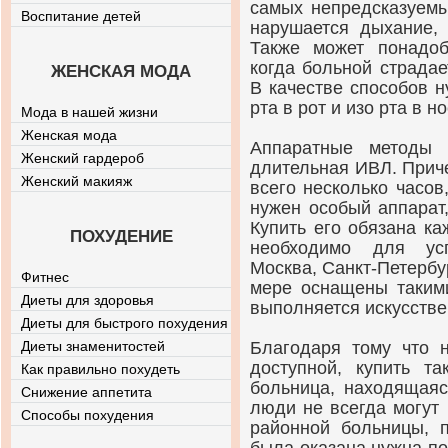
самых непредсказуемы
Воспитание детей
нарушается дыхание, 
Также может понадоб
когда больной страда
ЖЕНСКАЯ МОДА
В качестве способов 
рта в рот и изо рта в но
Мода в нашей жизни
Женская мода
Аппаратные методы 
Женский гардероб
длительная ИВЛ. Приче
Женский макияж
всего несколько часов,
нужен особый аппарат,
Купить его обязана ка
ПОХУДЕНИЕ
необходимо для усп
Москва, Санкт-Петербу
Фитнес
мере оснащены такими
Диеты для здоровья
выполняется искусстве
Диеты для быстрого похудения
Диеты знаменитостей
Благодаря тому что
доступной, купить т
Как правильно похудеть
больница, находящаяс
Снижение аппетита
люди не всегда могут
Способы похудения
районной больницы, 