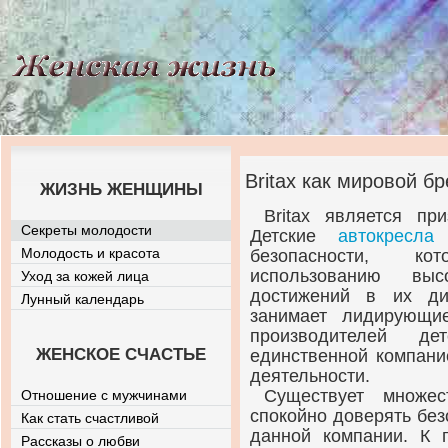
Britax как мировой б
ЖИЗНЬ ЖЕНЩИНЫ
Britax является п
Секреты молодости
Детские
автокресла 
Молодость и красота
безопасности, ко
использованию вы
Уход за кожей лица
достижений в их ди
Лунный календарь
занимает лидирующи
производителей де
ЖЕНСКОЕ СЧАСТЬЕ
единственной компани
деятельности.
Существует множе
Отношение с мужчинами
спокойно доверять бе
Как стать счастливой
данной компании. К 
Рассказы о любви