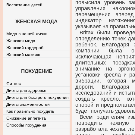
повысила уровень за
Воспитание детей
управления наклон
перемещения вперед
индикатор натяжени
ЖЕНСКАЯ МОДА
указывает на правильн
Britax были провед
Мода в нашей жизни
определению точек да
Женская мода
ребенок. Благодаря 
Женский гардероб
компании была оп
Женский макияж
исключающая непри
длительных поездка
внимание на эргоно
ПОХУДЕНИЕ
установки кресла и р
вибрации, которая 
Фитнес
дороги. Благодар
Диеты для здоровья
исследований и испыт
Диеты для быстрого похудения
создать кресло, ко
Диеты знаменитостей
опорой и предполагает
будет получать удовол
Как правильно похудеть
Всем родителям изв
Снижение аппетита
повредить нежную 
Способы похудения
разработала чехлы, ле