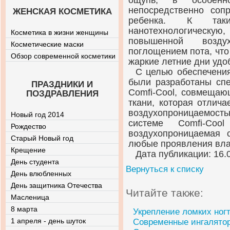
ощупь, в особенн
непосредственно соп
ЖЕНСКАЯ КОСМЕТИКА
ребенка. К так
нанотехнологическую
Косметика в жизни женщины
повышенной возду
Косметические маски
поглощением пота, что
Обзор современной косметики
жаркие летние дни удо
С целью обеспечени
были разработаны спе
ПРАЗДНИКИ И
Comfi-Cool, совмещаю
ПОЗДРАВЛЕНИЯ
ткани, которая отлича
воздухопроницаемос
Новый год 2014
системе Comfi-Coo
Рождество
воздухопроницаемая с
Старый Новый год
любые проявления вла
Крещение
Дата публикации: 16.
День студента
Вернуться к списку
День влюбленных
День защитника Отечества
Читайте также:
Масленица
8 марта
Укрепление ломких ног
1 апреля - день шуток
Современные ингалято