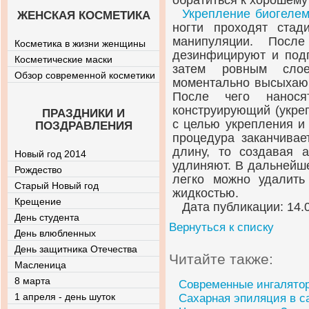
обратиться к хорошему
Укрепление биогеле
ЖЕНСКАЯ КОСМЕТИКА
ногти проходят ста
манипуляции. Посл
Косметика в жизни женщины
дезинфицируют и под
Косметические маски
затем ровным слое
Обзор современной косметики
моментально высыхаю
После чего нанося
конструирующий (укре
ПРАЗДНИКИ И
с целью укрепления и
ПОЗДРАВЛЕНИЯ
процедура заканчивае
длину, то создавая 
Новый год 2014
удлиняют. В дальнейше
Рождество
легко можно удалить
Старый Новый год
жидкостью.
Крещение
Дата публикации: 14.
День студента
Вернуться к списку
День влюбленных
День защитника Отечества
Читайте также:
Масленица
8 марта
Современные ингалято
1 апреля - день шуток
Сахарная эпиляция в с