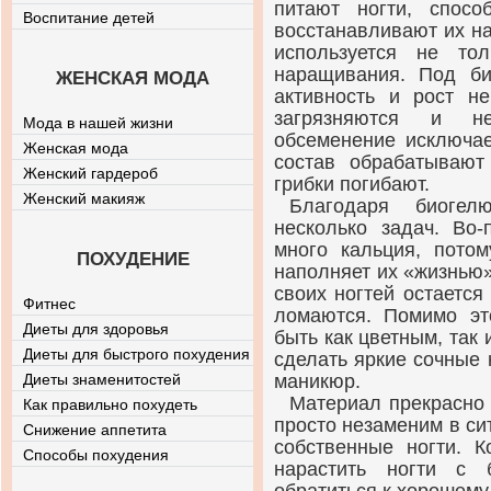
питают ногти, спосо
Воспитание детей
восстанавливают их на
используется не то
наращивания. Под би
ЖЕНСКАЯ МОДА
активность и рост н
загрязняются и не
Мода в нашей жизни
обсеменение исключае
Женская мода
состав обрабатывают
Женский гардероб
грибки погибают.
Женский макияж
Благодаря биоге
несколько задач. Во-
много кальция, потом
ПОХУДЕНИЕ
наполняет их «жизнью»
своих ногтей остается
Фитнес
ломаются. Помимо эт
Диеты для здоровья
быть как цветным, так
Диеты для быстрого похудения
сделать яркие сочные 
Диеты знаменитостей
маникюр.
Материал прекрасно 
Как правильно похудеть
просто незаменим в си
Снижение аппетита
собственные ногти. К
Способы похудения
нарастить ногти с 