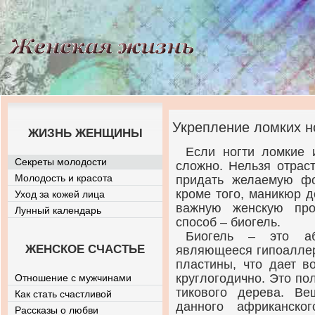
Укрепление ломких н
ЖИЗНЬ ЖЕНЩИНЫ
Если ногти ломкие 
Секреты молодости
сложно. Нельзя отрас
Молодость и красота
придать желаемую фо
кроме того, маникюр д
Уход за кожей лица
важную женскую про
Лунный календарь
способ – биогель.
Биогель – это аб
ЖЕНСКОЕ СЧАСТЬЕ
являющееся гипоаллер
пластины, что дает в
круглогодично. Это по
Отношение с мужчинами
тикового дерева. Ве
Как стать счастливой
данного африканско
Рассказы о любви