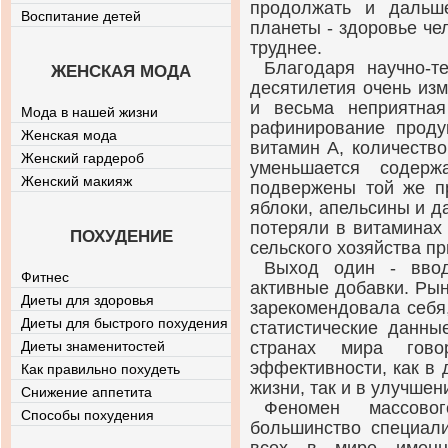
продолжать и дальш
Воспитание детей
планеты - здоровье че
труднее.
Благодаря научно-т
ЖЕНСКАЯ МОДА
десятилетия очень из
и весьма неприятная
Мода в нашей жизни
рафинирование проду
Женская мода
витамин А, количество
Женский гардероб
уменьшается содер
Женский макияж
подвержены той же п
яблоки, апельсины и д
потеряли в витаминах
ПОХУДЕНИЕ
сельского хозяйства п
Выход один - ввод
Фитнес
активные добавки. Ры
Диеты для здоровья
зарекомендовала себя
Диеты для быстрого похудения
статистические данн
Диеты знаменитостей
странах мира гов
эффективности, как в
Как правильно похудеть
жизни, так и в улучшен
Снижение аппетита
Феномен массово
Способы похудения
большинство специали