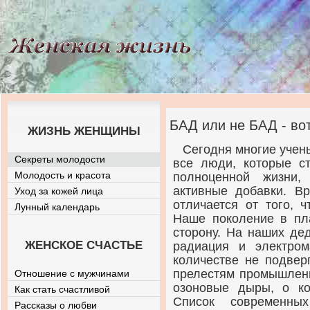
БАД или не БАД - во
ЖИЗНЬ ЖЕНЩИНЫ
Сегодня многие учен
Секреты молодости
все люди, которые с
Молодость и красота
полноценной жизни,
активные добавки. В
Уход за кожей лица
отличается от того, 
Лунный календарь
Наше поколение в пл
сторону. На наших де
ЖЕНСКОЕ СЧАСТЬЕ
радиация и электром
количестве не подвер
прелестям промышленн
Отношение с мужчинами
озоновые дыры, о к
Как стать счастливой
Список современны
Рассказы о любви