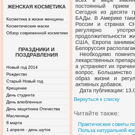
всех в мире именн
постоянный прием м
ЖЕНСКАЯ КОСМЕТИКА
Сегодня из десяти 
БАДы. В Америке таки
Косметика в жизни женщины
России и странах С
Косметические маски
регулярно употр
Обзор современной косметики
продолжительности жи
США, Европа занимают
Белоруссия располагаю
ПРАЗДНИКИ И
Необходимо помнит
ПОЗДРАВЛЕНИЯ
лекарственных препарат
а устраняют их причин
Новый год 2014
вопрос. Большинство
Рождество
образ жизни и регул
Старый Новый год
активных добавок.
Крещение
Дата публикации: 13.
День студента
Вернуться к списку
День влюбленных
День защитника Отечества
Читайте также:
Масленица
8 марта
Практические советы п
1 апреля - день шуток
Польза натуральной ко