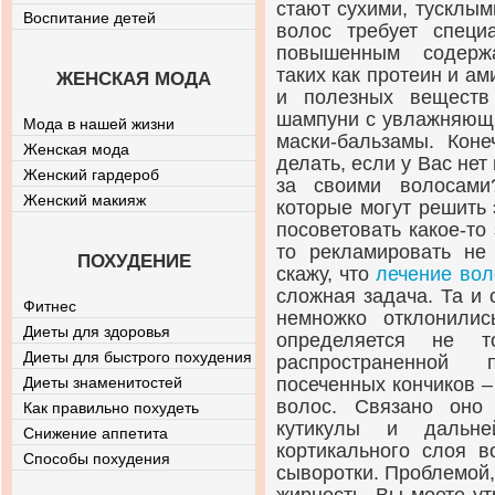
стают сухими, тусклым
Воспитание детей
волос требует специ
повышенным содержа
таких как протеин и а
ЖЕНСКАЯ МОДА
и полезных веществ
шампуни с увлажняющ
Мода в нашей жизни
маски-бальзамы. Коне
Женская мода
делать, если у Вас не
Женский гардероб
за своими волосами
Женский макияж
которые могут решить 
посоветовать какое-то 
то рекламировать не
ПОХУДЕНИЕ
скажу, что
лечение вол
сложная задача. Та и
Фитнес
немножко отклонили
Диеты для здоровья
определяется не т
Диеты для быстрого похудения
распространенной 
Диеты знаменитостей
посеченных кончиков –
волос. Связано оно
Как правильно похудеть
кутикулы и дальн
Снижение аппетита
кортикального слоя в
Способы похудения
сыворотки. Проблемой,