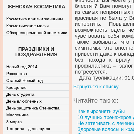
жирность. Вы моете ут
блестят? Вам помогут
ЖЕНСКАЯ КОСМЕТИКА
из самых неприятных 
красивая не была у В
Косметика в жизни женщины
испортить. Повыше
Косметические маски
возможность одеть ч
Обзор современной косметики
чувствовать себя ком
также забывать, что 
симптомы, это вполне
ПРАЗДНИКИ И
привести даже к выпад
ПОЗДРАВЛЕНИЯ
без похода к врачу 
профилактика – залог
Новый год 2014
потребуется.
Рождество
Дата публикации: 01.
Старый Новый год
Вернуться к списку
Крещение
День студента
Читайте также:
День влюбленных
День защитника Отечества
Как выровнять зубы
Масленица
10 лучших тренажеров д
8 марта
Не затягивать с лечени
1 апреля - день шуток
Здоровые волосы и кра