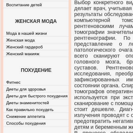
Выбор конкретного ви
Воспитание детей
делает врач, учитыва
результаты обследова
компьютерной том
ЖЕНСКАЯ МОДА
рентгеновскими луча
томографии значитель
Мода в нашей жизни
рентгенографии. П
Женская мода
представление о л
Женский гардероб
патологического очаг
Женский макияж
всего сканируют опо
головного мозга, б
суставов. Рентгено
ПОХУДЕНИЕ
исследования, преоб
зафиксированных и
Фитнес
состоянии органа. Сп
Диеты для здоровья
томографов оперативно
Диеты для быстрого похудения
используется при экс
Диеты знаменитостей
сканирование с помощ
стоит дешевле. Диаг
Как правильно похудеть
излучения проводят с
Снижение аппетита
предотвратить негати
Способы похудения
детям и беременным ж