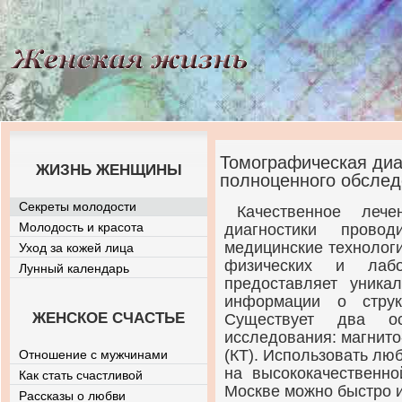
Томографическая диа
ЖИЗНЬ ЖЕНЩИНЫ
полноценного обсле
Секреты молодости
Качественное лече
Молодость и красота
диагностики прово
медицинские технолог
Уход за кожей лица
физических и лабо
Лунный календарь
предоставляет уника
информации о струк
ЖЕНСКОЕ СЧАСТЬЕ
Существует два ос
исследования: магнит
(КТ). Использовать лю
Отношение с мужчинами
на высококачественно
Как стать счастливой
Москве можно быстро 
Рассказы о любви