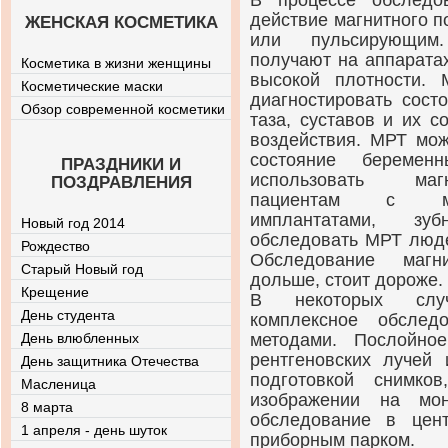
В процессе обследо
действие магнитного п
ЖЕНСКАЯ КОСМЕТИКА
или пульсирующим
получают на аппарата
Косметика в жизни женщины
высокой плотности.
Косметические маски
диагностировать сост
Обзор современной косметики
таза, суставов и их с
воздействия. МРТ мож
состояние береме
ПРАЗДНИКИ И
использовать магн
ПОЗДРАВЛЕНИЯ
пациентам с мет
имплантатами, зу
Новый год 2014
обследовать МРТ люде
Рождество
Обследование магн
Старый Новый год
дольше, стоит дороже.
Крещение
В некоторых случ
День студента
комплексное обслед
День влюбленных
методами. Послойно
рентгеновских лучей
День защитника Отечества
подготовкой снимко
Масленица
изображении на мон
8 марта
обследование в цен
1 апреля - день шуток
приборным парком.