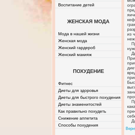
мож
Воспитание детей
огр
пре
яич
кеф
ЖЕНСКАЯ МОДА
гра
раз
Мода в нашей жизни
из 
неж
Женская мода
П
Женский гардероб
нуж
Д
Женский макияж
При
при
дие
ПОХУДЕНИЕ
вре
при
Быс
Фитнес
выг
Диеты для здоровья
за
про
Диеты для быстрого похудения
П
Диеты знаменитостей
как
Как правильно похудеть
пре
себ
Снижение аппетита
Д
Способы похудения
Верн