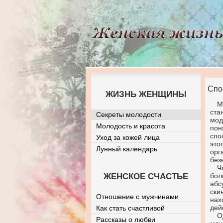
Спо
ЖИЗНЬ ЖЕНЩИНЫ
М
ста
Секреты молодости
мод
Молодость и красота
пон
спо
Уход за кожей лица
это
Лунный календарь
орг
без
Ч
ЖЕНСКОЕ СЧАСТЬЕ
бол
абс
ски
Отношение с мужчинами
нах
дей
Как стать счастливой
О
Рассказы о любви