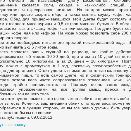
но отнести так называемую "диету космонавтов". Основн
аничение касается соли, сахара и каких-либо специй. 
дполагает четырехразовое питание. На завтрак можно пригот
ницу или просто сварить яйцо, а также выпить кружку кофе, ча
ира. Обед для придерживающихся этой диеты будет состоять и
мм отварного мяса курицы и 0,5 литров мясного бульона. В обед
решается выпить чашку кофе, чая или кефира. Полдник будет сос
чашки кофе, чая или кефира. На ужин можно позволить себе 200 
ирного творога.
ри этом необходимо пить много простой негазированной воды. В
но выпивать 2-2,5 литра воды.
иета является очень скудной по рациону, но крайне действе
держиваться её можно 10-20 дней, при этом за 10 дней вы поте
близительно 10 килограмм, а за 20 дней – 20 килограмм. Повт
ту можно с промежутком в 1 год, поскольку злоупотребление д
дно для организма. Стоит уделить внимание не только количеству 
нимаемой пищи, то есть самой диете, но и физическим трениро
трая потеря веса часто сопровождается отвисанием кожи, ко
лядит крайне непривлекательно. Поэтому очень важно ежед
ниматься упражнениями на все группы мышц пресса и д
блемных зон вашего тела.
ри этом нужно помнить, что очень важно любить и принимать себя 
ая вы есть. Конечно, ваш внешний облик с потерей веса может н
образиться в лучшую сторону, но вы всё равно должны быть увер
е, сколько бы вы не весили.
ата публикации: 09.02.2012
уться к списку