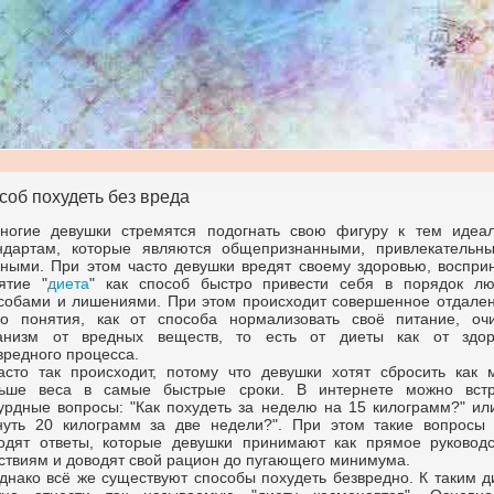
соб похудеть без вреда
ногие девушки стремятся подогнать свою фигуру к тем идеа
ндартам, которые являются общепризнанными, привлекательн
ными. При этом часто девушки вредят своему здоровью, воспри
ятие "
диета
" как способ быстро привести себя в порядок л
собами и лишениями. При этом происходит совершенное отдален
го понятия, как от способа нормализовать своё питание, очи
анизм от вредных веществ, то есть от диеты как от здор
вредного процесса.
асто так происходит, потому что девушки хотят сбросить как 
ьше веса в самые быстрые сроки. В интернете можно встр
урдные вопросы: "Как похудеть за неделю на 15 килограмм?" или
нуть 20 килограмм за две недели?". При этом такие вопросы 
одят ответы, которые девушки принимают как прямое руководс
ствиям и доводят свой рацион до пугающего минимума.
днако всё же существуют способы похудеть безвредно. К таким д