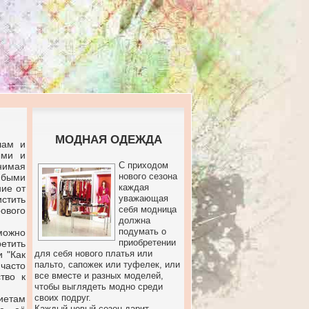
МОДНАЯ ОДЕЖДА
лам и
ыми и
С приходом
нимая
нового сезона
юбыми
каждая
ие от
уважающая
стить
себя модница
ового
должна
подумать о
можно
приобретении
етить
для себя нового платья или
 "Как
пальто, сапожек или туфелек, или
часто
все вместе и разных моделей,
тво к
чтобы выглядеть модно среди
своих подруг.
иетам
Каждый новый сезон дарит