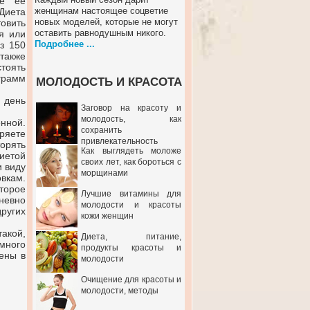
ое её
женщинам настоящее соцветие
Диета
новых моделей, которые не могут
овить
оставить равнодушным никого.
я или
Подробнее ...
з 150
 также
тоять
грамм
МОЛОДОСТЬ И КРАСОТА
 день
Заговор на красоту и
молодость, как
нной.
сохранить
ряете
привлекательность
орять
Как выглядеть моложе
иетой
своих лет, как бороться с
и виду
морщинами
вкам.
торое
Лучшие витамины для
невно
молодости и красоты
ругих
кожи женщин
такой,
Диета, питание,
емного
продукты красоты и
ены в
молодости
Очищение для красоты и
молодости, методы