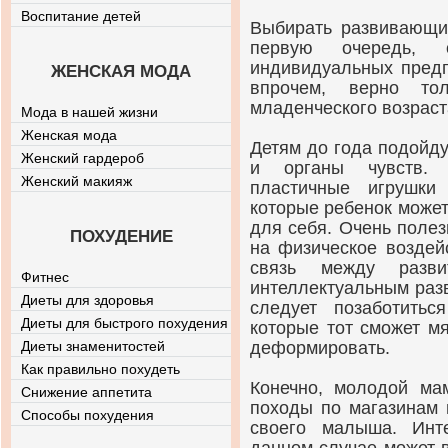
Воспитание детей
Выбирать развивающие
первую очередь,
индивидуальных предп
ЖЕНСКАЯ МОДА
впрочем, верно то
младенческого возраст
Мода в нашей жизни
Женская мода
Детям до года подойд
Женский гардероб
и органы чувств. 
Женский макияж
пластичные игрушки
которые ребенок может 
для себя. Очень полез
ПОХУДЕНИЕ
на физическое воздей
связь между разв
Фитнес
интеллектуальным разв
Диеты для здоровья
следует позаботить
Диеты для быстрого похудения
которые тот сможет мя
Диеты знаменитостей
деформировать.
Как правильно похудеть
Конечно, молодой ма
Снижение аппетита
походы по магазинам 
Способы похудения
своего малыша. Инт