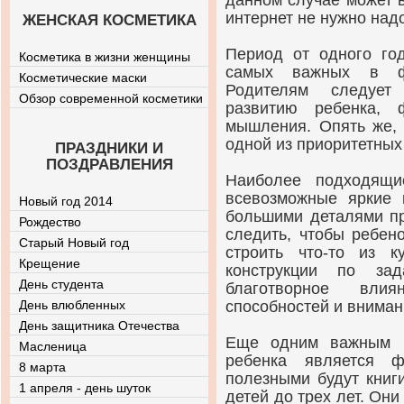
данном случае может в
интернет не нужно над
ЖЕНСКАЯ КОСМЕТИКА
Период от одного го
Косметика в жизни женщины
самых важных в фо
Косметические маски
Родителям следует
Обзор современной косметики
развитию ребенка, 
мышления. Опять же, 
одной из приоритетных
ПРАЗДНИКИ И
ПОЗДРАВЛЕНИЯ
Наиболее подходящи
всевозможные яркие к
Новый год 2014
большими деталями пр
Рождество
следить, чтобы ребен
Старый Новый год
строить что-то из 
Крещение
конструкции по зад
День студента
благотворное вли
День влюбленных
способностей и вниман
День защитника Отечества
Еще одним важным м
Масленица
ребенка является ф
8 марта
полезными будут книг
1 апреля - день шуток
детей до трех лет. Он