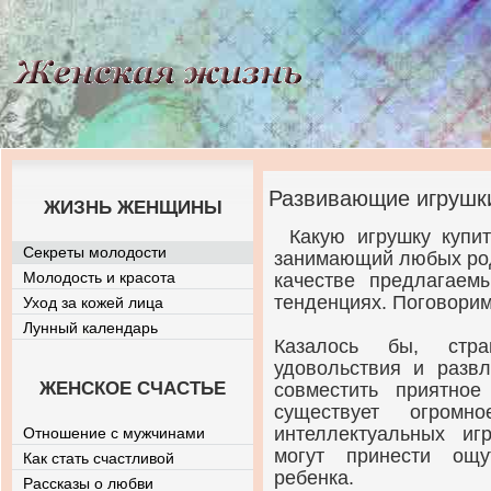
Развивающие игрушки
ЖИЗНЬ ЖЕНЩИНЫ
Какую игрушку купи
Секреты молодости
занимающий любых род
Молодость и красота
качестве предлагаем
тенденциях. Поговорим 
Уход за кожей лица
Лунный календарь
Казалось бы, стра
удовольствия и разв
ЖЕНСКОЕ СЧАСТЬЕ
совместить приятно
существует огромн
интеллектуальных иг
Отношение с мужчинами
могут принести ощ
Как стать счастливой
ребенка.
Рассказы о любви