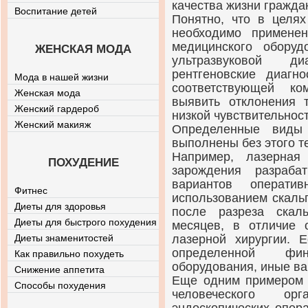
качества жизни гражда
Воспитание детей
Понятно, что в целях
необходимо применен
медицинского оборуд
ЖЕНСКАЯ МОДА
ультразвуковой ди
рентгеновские диагн
Мода в нашей жизни
соответствующей ко
Женская мода
выявить отклонения 
Женский гардероб
низкой чувствительнос
Женский макияж
Определенные виды
выполнены без этого т
Например, лазерная
ПОХУДЕНИЕ
зарождения разраба
вариантов операти
Фитнес
использованием скаль
Диеты для здоровья
после разреза скал
Диеты для быстрого похудения
месяцев, в отличие 
Диеты знаменитостей
лазерной хирургии. Е
определенной фи
Как правильно похудеть
оборудования, иные в
Снижение аппетита
Еще одним примером 
Способы похудения
человеческого ор