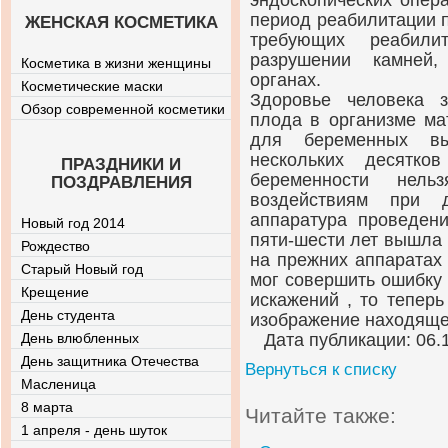
эндоскопических опер
период реабилитации п
ЖЕНСКАЯ КОСМЕТИКА
требующих реабили
разрушении камней,
Косметика в жизни женщины
органах.
Косметические маски
Здоровье человека 
Обзор современной косметики
плода в организме ма
для беременных вы
нескольких десятко
ПРАЗДНИКИ И
беременности нель
ПОЗДРАВЛЕНИЯ
воздействиям при д
аппаратура проведен
Новый год 2014
пяти-шести лет вышла 
Рождество
на прежних аппаратах
Старый Новый год
мог совершить ошибку и
Крещение
искажений , то тепер
День студента
изображение находящег
День влюбленных
Дата публикации: 06.
День защитника Отечества
Вернуться к списку
Масленица
8 марта
Читайте также:
1 апреля - день шуток