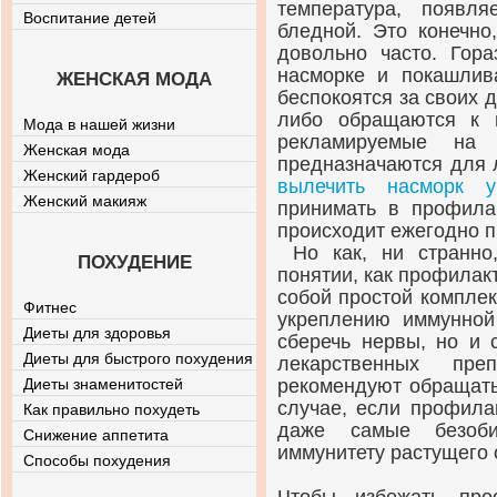
температура, появл
Воспитание детей
бледной. Это конечно
довольно часто. Гор
насморке и покашлив
ЖЕНСКАЯ МОДА
беспокоятся за своих д
либо обращаются к 
Мода в нашей жизни
рекламируемые на 
Женская мода
предназначаются для 
Женский гардероб
вылечить насморк у
Женский макияж
принимать в профилак
происходит ежегодно п
Но как, ни странно
ПОХУДЕНИЕ
понятии, как профилак
собой простой компле
Фитнес
укреплению иммунной
Диеты для здоровья
сберечь нервы, но и 
Диеты для быстрого похудения
лекарственных пре
Диеты знаменитостей
рекомендуют обращать
случае, если профила
Как правильно похудеть
даже самые безоби
Снижение аппетита
иммунитету растущего 
Способы похудения