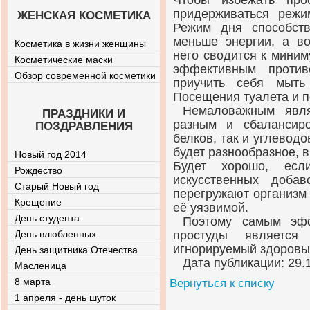
Чтобы избежать про
придерживаться режи
ЖЕНСКАЯ КОСМЕТИКА
Режим дня способств
меньше энергии, а во
Косметика в жизни женщины
него сводится к миним
Косметические маски
эффективным против
Обзор современной косметики
приучить себя мыть
Посещения туалета и п
Немаловажным явл
ПРАЗДНИКИ И
разным и сбалансир
ПОЗДРАВЛЕНИЯ
белков, так и углевод
будет разнообразное, в
Новый год 2014
Будет хорошо, есл
Рождество
искусственных доба
Старый Новый год
перегружают организм
Крещение
её уязвимой.
День студента
Поэтому самым эфф
День влюбленных
простуды является
игнорируемый здоровы
День защитника Отечества
Дата публикации: 29.
Масленица
8 марта
Вернуться к списку
1 апреля - день шуток