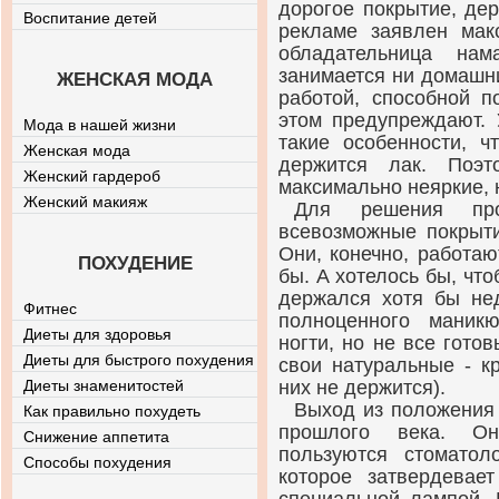
дорогое покрытие, де
Воспитание детей
рекламе заявлен мак
обладательница на
занимается ни домашни
ЖЕНСКАЯ МОДА
работой, способной п
этом предупреждают. 
Мода в нашей жизни
такие особенности, ч
Женская мода
держится лак. Поэт
Женский гардероб
максимально неяркие, 
Женский макияж
Для решения про
всевозможные покрыти
Они, конечно, работают
ПОХУДЕНИЕ
бы. А хотелось бы, что
держался хотя бы не
Фитнес
полноценного маник
Диеты для здоровья
ногти, но не все готов
Диеты для быстрого похудения
свои натуральные - к
Диеты знаменитостей
них не держится).
Выход из положения
Как правильно похудеть
прошлого века. Он
Снижение аппетита
пользуются стоматол
Способы похудения
которое затвердевае