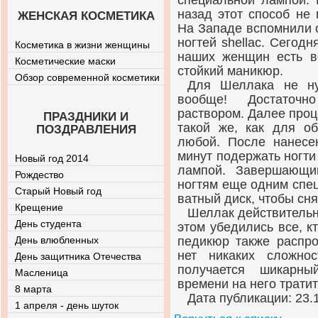
специальной лампой. 
назад этот способ не
ЖЕНСКАЯ КОСМЕТИКА
На Западе вспомнили 
ногтей shellac. Сегодн
Косметика в жизни женщины
наших женщин есть в
Косметические маски
стойкий маникюр.
Обзор современной косметики
Для Шеллака не ну
вообще! Достаточн
раствором. Далее проц
ПРАЗДНИКИ И
такой же, как для о
ПОЗДРАВЛЕНИЯ
любой. После нанесе
минут подержать ногт
Новый год 2014
лампой. Завершающи
Рождество
ногтям еще одним спе
Старый Новый год
ватный диск, чтобы сня
Крещение
Шеллак действительн
День студента
этом убедились все, к
День влюбленных
педикюр также распро
нет никаких сложно
День защитника Отечества
получается шикарны
Масленица
времени на него тратит
8 марта
Дата публикации: 23.
1 апреля - день шуток