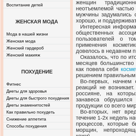
женщин традиционн
Воспитание детей
неотъемлемой частью 
мужчины задумались о
хорошо, и поддерживат
ЖЕНСКАЯ МОДА
Интересная информа
общественных ассоц
Мода в нашей жизни
пользователей о то
Женская мода
применения космети
Женский гардероб
довелось в недавнем 
Женский макияж
Оказалось, что по ит
месяцев большинство 
как повела себя
косме
ПОХУДЕНИЕ
решением правильным 
Во-первых, начнем 
Фитнес
реакций не возникает
Диеты для здоровья
россияне, на котор
Диеты для быстрого похудения
занавеса обрушился
Диеты знаменитостей
продукции со всего мир
Во-вторых, нет вре
Как правильно похудеть
течение 1-2х недель н
Снижение аппетита
процессов, которые 
Способы похудения
морщин, непроходяща