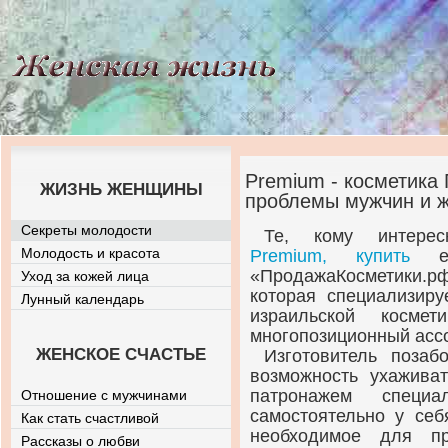
Premium - косметика
ЖИЗНЬ ЖЕНЩИНЫ
проблемы мужчин и 
Секреты молодости
Те, кому интере
Молодость и красота
Premium, купить
ее 
«ПродажаКосметики.р
Уход за кожей лица
которая специализиру
Лунный календарь
израильской космет
многопозиционный ассо
ЖЕНСКОЕ СЧАСТЬЕ
Изготовитель поза
возможность ухажива
патронажем специа
Отношение с мужчинами
самостоятельно у себ
Как стать счастливой
необходимое для пр
Рассказы о любви