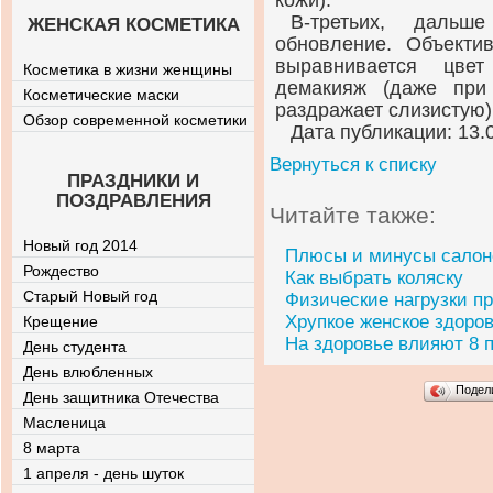
кожи).
В-третьих, дальш
ЖЕНСКАЯ КОСМЕТИКА
обновление. Объекти
выравнивается цвет
Косметика в жизни женщины
демакияж (даже при
Косметические маски
раздражает слизистую)
Обзор современной косметики
Дата публикации: 13.
Вернуться к списку
ПРАЗДНИКИ И
ПОЗДРАВЛЕНИЯ
Читайте также:
Новый год 2014
Плюсы и минусы салон
Рождество
Как выбрать коляску
Старый Новый год
Физические нагрузки п
Хрупкое женское здоро
Крещение
На здоровье влияют 8 
День студента
День влюбленных
Подел
День защитника Отечества
Масленица
8 марта
1 апреля - день шуток