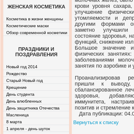
молочных желез, было
крови уровня сахара,
ЖЕНСКАЯ КОСМЕТИКА
улучшение физическ
утомляемости и деп
Косметика в жизни женщины
другими формами он
Косметические маски
заметно улучшили 
Обзор современной косметики
состояние здоровья, 
функций, снижение изл
Большое значение и
ПРАЗДНИКИ И
физических занятиях:
ПОЗДРАВЛЕНИЯ
заболеваниями моло
занятия по аэробике и
Новый год 2014
Рождество
Проанализировав ре
Старый Новый год
пришли к выводу, 
Крещение
сбалансированное леч
День студента
здоровья, добавля
День влюбленных
иммунитета, настра
позитив и стремление 
День защитника Отечества
Дата публикации: 04.
Масленица
8 марта
Вернуться к списку
1 апреля - день шуток