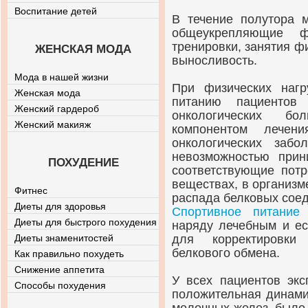
Воспитание детей
В течение полутора 
общеукрепляющие ф
тренировки, занятия ф
ЖЕНСКАЯ МОДА
выносливость.
Мода в нашей жизни
При физических нагр
Женская мода
питанию пациентов
Женский гардероб
онкологических бо
Женский макияж
компонентом лече
онкологических забо
невозможностью при
ПОХУДЕНИЕ
соответствующие потр
веществах, в организ
Фитнес
распада белковых сое
Диеты для здоровья
Спортивное питание
с
Диеты для быстрого похудения
наряду лечебным и ес
Диеты знаменитостей
для корректировки 
белкового обмена.
Как правильно похудеть
Снижение аппетита
У всех пациентов экс
Способы похудения
положительная динами