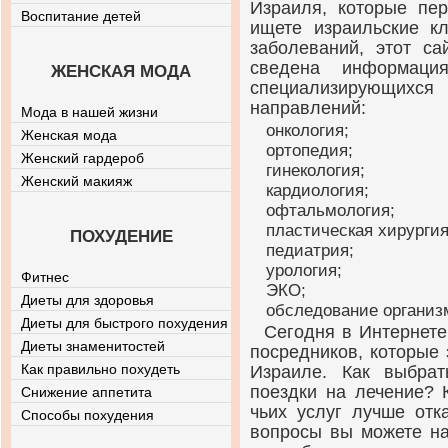
Израиля, которые пе
Воспитание детей
ищете израильские к
заболеваний, этот са
сведена информаци
ЖЕНСКАЯ МОДА
специализирующихся
направлений:
Мода в нашей жизни
онкология;
Женская мода
ортопедия;
Женский гардероб
гинекология;
Женский макияж
кардиология;
офтальмология;
пластическая хирургия
ПОХУДЕНИЕ
педиатрия;
урология;
Фитнес
ЭКО;
Диеты для здоровья
обследование организ
Диеты для быстрого похудения
Сегодня в Интернете
Диеты знаменитостей
посредников, которые
Как правильно похудеть
Израиле. Как выбра
поездки на лечение? 
Снижение аппетита
чьих услуг лучше отк
Способы похудения
вопросы вы можете най