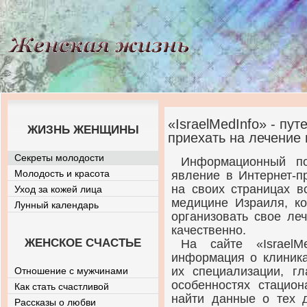
«IsraelMedInfo» - пу
ЖИЗНЬ ЖЕНЩИНЫ
приехать на лечение 
Секреты молодости
Информационный пор
Молодость и красота
явление в Интернет-п
на своих страницах 
Уход за кожей лица
медицине Израиля, ко
Лунный календарь
организовать свое ле
качественно.
ЖЕНСКОЕ СЧАСТЬЕ
На сайте «IsraelM
информация о клиник
их специализации, гл
Отношение с мужчинами
особенностях стацион
Как стать счастливой
найти данные о тех 
Рассказы о любви