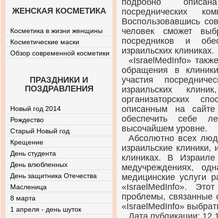
подробно описан
ЖЕНСКАЯ КОСМЕТИКА
посреднических ко
Воспользовавшись сов
человек сможет вы
Косметика в жизни женщины
посредников и обе
Косметические маски
израильских клиниках.
Обзор современной косметики
«IsraelMedInfo» так
обращения в клиник
участия посреднич
ПРАЗДНИКИ И
ПОЗДРАВЛЕНИЯ
израильских клин
организаторских спо
описанным на сайте
Новый год 2014
обеспечить себе л
Рождество
высочайшем уровне.
Старый Новый год
Абсолютно всех люд
Крещение
израильские клиники, 
День студента
клиниках. В Израиле
День влюбленных
медучреждениях, од
День защитника Отечества
медицинские услуги 
«IsraelMedInfo». Э
Масленица
проблемы, связанные 
8 марта
«IsraelMedInfo» выбрат
1 апреля - день шуток
Дата публикации: 12.