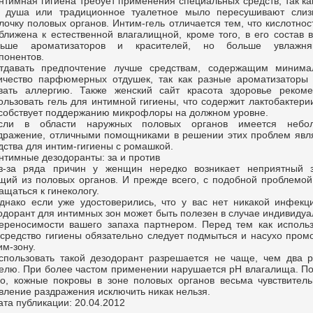
нтимная гигиена требует применения специальных средств, так ка
 душа или традиционное туалетное мыло пересушивают слиз
лочку половых органов. Интим-гель отличается тем, что кислотнос
ближена к естественной влагалищной, кроме того, в его состав 
ньше ароматизаторов и красителей, но больше увлажн
понентов.
тдавать предпочтение лучше средствам, содержащим минима
ичество парфюмерных отдушек, так как разные ароматизаторы 
вать аллергию. Также женский сайт красота здоровье рекоме
ользовать гель для интимной гигиены, что содержит лактобактери
собствует поддержанию микрофлоры на должном уровне.
сли в области наружных половых органов имеется небо
дражение, отличными помощниками в решении этих проблем явл
дства для интим-гигиены с ромашкой.
нтимные дезодоранты: за и против
з-за ряда причин у женщин нередко возникает неприятный з
щий из половых органов. И прежде всего, с подобной проблемой
ащаться к гинекологу.
днако если уже удостоверились, что у вас нет никакой инфекци
одорант для интимных зон может быть полезен в случае индивиду
ереносимости вашего запаха партнером. Перед тем как использ
 средство гигиены обязательно следует подмыться и насухо пром
им-зону.
спользовать такой дезодорант разрешается не чаще, чем два р
елю. При более частом применении нарушается рН влагалища. П
го, кожные покровы в зоне половых органов весьма чувствитель
вление раздражения исключить никак нельзя.
ата публикации: 20.04.2012