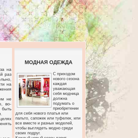
МОДНАЯ ОДЕЖДА
за на
С приходом
ый раз
нового сезона
льно,
каждая
сти на
уважающая
жения
себя модница
должна
ем не
подумать о
, во-
приобретении
, быть
для себя нового платья или
.
пальто, сапожек или туфелек, или
целях
все вместе и разных моделей,
енять
чтобы выглядеть модно среди
своих подруг.
Каждый новый сезон дарит