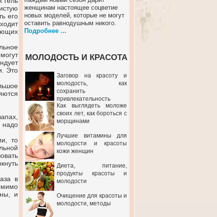
к гель
женщинам настоящее соцветие
истую
новых моделей, которые не могут
ть его
оставить равнодушным никого.
входит
Подробнее ...
яющих
льное
могут
МОЛОДОСТЬ И КРАСОТА
ндует
и. Это
Заговор на красоту и
молодость, как
льшое
сохранить
яются
привлекательность
Как выглядеть моложе
своих лет, как бороться с
апах,
морщинами
 надо
Лучшие витамины для
и, то
молодости и красоты
альной
кожи женщин
овать
окнуть
Диета, питание,
продукты красоты и
аза в
молодости
омимо
ны, и
Очищение для красоты и
молодости, методы