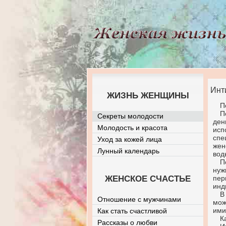
Инт
ЖИЗНЬ ЖЕНЩИНЫ
П
П
Секреты молодости
ден
Молодость и красота
исп
спе
Уход за кожей лица
жен
Лунный календарь
вод
П
нуж
ЖЕНСКОЕ СЧАСТЬЕ
пер
инд
В
Отношение с мужчинами
мож
ими
Как стать счастливой
К
Рассказы о любви