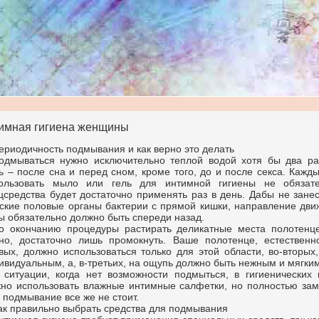
имная гигиена женщины
ериодичность подмывания и как верно это делать
одмываться нужно исключительно теплой водой хотя бы два ра
ь – после сна и перед сном, кроме того, до и после секса. Кажд
ользовать мыло или гель для интимной гигиены не обязате
цсредства будет достаточно применять раз в день. Дабы не зане
ские половые органы бактерии с прямой кишки, направление дви
ы обязательно должно быть спереди назад.
о окончанию процедуры растирать деликатные места полотенц
но, достаточно лишь промокнуть. Ваше полотенце, естественно
вых, должно использоваться только для этой области, во-вторых
ивидуальным, а, в-третьих, на ощупь должно быть нежным и мягким
 ситуации, когда нет возможности подмыться, в гигиенических 
но использовать влажные интимные салфетки, но полностью зам
 подмывание все же не стоит.
ак правильно выбрать средства для подмывания