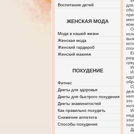
И
Воспитание детей
для
обо
при
ме
ЖЕНСКАЯ МОДА
ком
О
Мода в нашей жизни
кол
выз
Женская мода
исп
Женский гардероб
спо
Е
Женский макияж
раз
сре
И
ПОХУДЕНИЕ
И
иду
обр
Фитнес
О
Диеты для здоровья
дез
неп
Диеты для быстрого похудения
это
Диеты знаменитостей
инт
Как правильно похудеть
И
нед
Снижение аппетита
это
Способы похудения
поя
Д