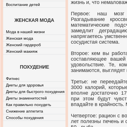
жизнь и, что немаловаж
Воспитание детей
Первое: наш мозг 
Разгадывание кроссв
ЖЕНСКАЯ МОДА
математические под
замедлит деградаци
Мода в нашей жизни
напрягаетесь умственн
Женская мода
сосудистая система.
Женский гардероб
Женский макияж
Второе: кем вы работ
составляющее вашей
удовольствие. Те, ко
ПОХУДЕНИЕ
занимаются, выглядят 
Фитнес
Третье: не переедайт
Диеты для здоровья
3000 калорий, которы
Диеты для быстрого похудения
вполне достаточно 17
Диеты знаменитостей
при этом будут чувст
впадайте в крайность. 
Как правильно похудеть
Снижение аппетита
Четвертое: рацион с в
Способы похудения
лет полезны печень и о