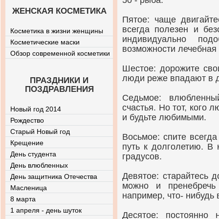
50 - рыба.
ЖЕНСКАЯ КОСМЕТИКА
Пятое: чаще двигайте
всегда полезен и без
Косметика в жизни женщины
индивидуально под
Косметические маски
возможности лечебная 
Обзор современной косметики
Шестое: дорожите сво
люди реже впадают в 
ПРАЗДНИКИ И
ПОЗДРАВЛЕНИЯ
Седьмое: влюбленны
счастья. Но тот, кого 
Новый год 2014
и будьте любимыми.
Рождество
Старый Новый год
Восьмое: спите всегда
Крещение
путь к долголетию. В
День студента
градусов.
День влюбленных
Девятое: старайтесь д
День защитника Отечества
можно и пренебречь
Масленица
например, что- нибудь 
8 марта
1 апреля - день шуток
Десятое: постоянно