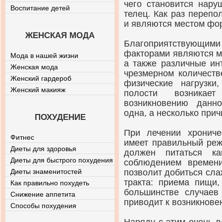
чего становится нару
Воспитание детей
телец. Как раз переп
и являются местом фо
ЖЕНСКАЯ МОДА
Благоприятствующи
факторами являются м
Мода в нашей жизни
а также различные ин
Женская мода
чрезмерном количеств
Женский гардероб
физические нагрузк
Женский макияж
полости возникае
возникновению данн
одна, а несколько прич
ПОХУДЕНИЕ
При лечении хрониче
Фитнес
имеет правильный реж
Диеты для здоровья
должен питаться к
Диеты для быстрого похудения
соблюдением времен
Диеты знаменитостей
позволит добиться сл
тракта: приема пищи,
Как правильно похудеть
большинстве случаев
Снижение аппетита
приводит к возникнове
Способы похудения