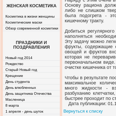
Наряду с этим очень в
Основу рациона долж
ЖЕНСКАЯ КОСМЕТИКА
либо не слишком тве
была подогрета - эт
Косметика в жизни женщины
кишечному тракту.
Косметические маски
Обзор современной косметики
Добиться регулярного
наполняться необход
Эту задачу можно легк
ПРАЗДНИКИ И
фрукты, содержащие 
ПОЗДРАВЛЕНИЯ
овощей и фруктов вхо
которая не переварив
Новый год 2014
первоначальном виде.
Рождество
очистке кишечника от т
Старый Новый год
Крещение
Чтобы в результате по
День студента
максимальное количе
День влюбленных
много жидкости - в
разбуханию клетчатки,
День защитника Отечества
быстрее проходит по с
Масленица
Дата публикации: 01.
8 марта
Вернуться к списку
1 апреля - день шуток