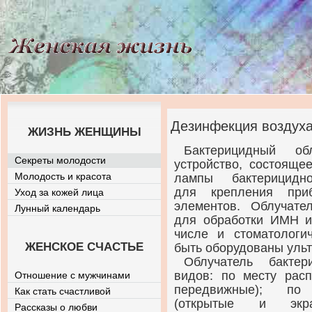
Дезинфекция воздух
ЖИЗНЬ ЖЕНЩИНЫ
Бактерицидный об
Секреты молодости
устройство, состояще
Молодость и красота
лампы бактерицидно
для крепления при
Уход за кожей лица
элементов. Облучат
Лунный календарь
для обработки ИМН и
числе и стоматологи
ЖЕНСКОЕ СЧАСТЬЕ
быть оборудованы уль
Облучатель бактер
видов: по месту расп
Отношение с мужчинами
передвижные); по 
Как стать счастливой
(открытые и экра
Рассказы о любви