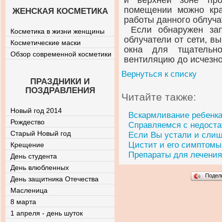
и верхней зоне про
помещении можно кра
ЖЕНСКАЯ КОСМЕТИКА
работы данного облуча
Если обнаружен зап
Косметика в жизни женщины
облучатели от сети, в
Косметические маски
окна для тщательно
Обзор современной косметики
вентиляцию до исчезно
Вернуться к списку
ПРАЗДНИКИ И
ПОЗДРАВЛЕНИЯ
Читайте также:
Новый год 2014
Вскармливание ребенка
Рождество
Справляемся с недост
Старый Новый год
Если Вы устали и сли
Цистит и его симптомы
Крещение
Препараты для лечения
День студента
День влюбленных
Подел
День защитника Отечества
Масленица
8 марта
1 апреля - день шуток