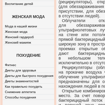
(рециркуляторы), от
Воспитание детей
(для обеззараживания 
присутствии, для обе
в отсутствии людей).
ЖЕНСКАЯ МОДА
Облучатели от
для обеззаражив
Мода в нашей жизни
ультрафиолетовых л
Женская мода
на стене или потол
Женский гардероб
прямой бактерицидный
Женский макияж
широкую зону в прост
проемах открытые об
дают бактерицидн
ПОХУДЕНИЕ
в небольшом тел
исключительно в отсут
Фитнес
Рециркуляторы (обл
Диеты для здоровья
на прокачке воздуха 
Диеты для быстрого похудения
облучение ультрафиол
Диеты знаменитостей
предназначены для о
нахождения людей в п
Как правильно похудеть
Открытые комбиниро
Снижение аппетита
место. За счет повор
Способы похудения
бактерицидный поток