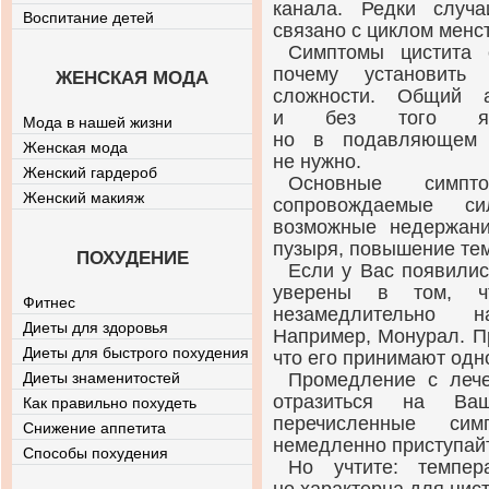
канала. Редки случа
Воспитание детей
связано с циклом менс
Симптомы цистита 
почему установить
ЖЕНСКАЯ МОДА
сложности. Общий 
и без того ярк
Мода в нашей жизни
но в подавляющем 
Женская мода
не нужно.
Женский гардероб
Основные симпто
Женский макияж
сопровождаемые с
возможные недержани
пузыря, повышение тем
ПОХУДЕНИЕ
Если у Вас появилис
уверены в том, ч
Фитнес
незамедлительно н
Диеты для здоровья
Например, Монурал. П
Диеты для быстрого похудения
что его принимают одн
Диеты знаменитостей
Промедление с лече
отразиться на Ваш
Как правильно похудеть
перечисленные си
Снижение аппетита
немедленно приступайт
Способы похудения
Но учтите: темпер