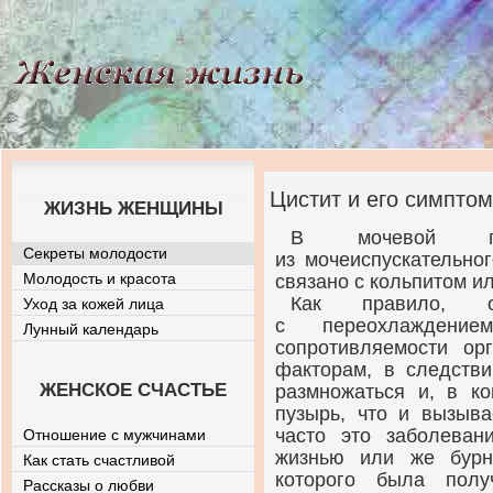
Цистит и его симпто
ЖИЗНЬ ЖЕНЩИНЫ
В мочевой пу
Секреты молодости
из мочеиспускательно
Молодость и красота
связано с кольпитом и
Как правило, о
Уход за кожей лица
с переохлаждени
Лунный календарь
сопротивляемости ор
факторам, в следстви
ЖЕНСКОЕ СЧАСТЬЕ
размножаться и, в ко
пузырь, что и вызыва
часто это заболеван
Отношение с мужчинами
жизнью или же бурн
Как стать счастливой
которого была полу
Рассказы о любви