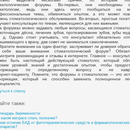
ожно выделить несколько причин, по которым пол
оматологические форумы.
Во-первых,
они необходимы с
оматологам, ведь они здесь могут пообщаться на мн
фессиональные темы, обменяться опытом, а это может пов
вень стоматологического обслуживания.
Во-вторых,
простые посет
учают консультации по темам, являющиеся для них важными.
а форумах можно задавать любые вопросы, касающиеся стоматол
воточащие дёсна, лечение зубов, протезирование зубов, зубы му
. д. Однако стоит учитывать, что консультант обязательно отп
ашивающего к врачу, дав совет не заниматься самолечением.
братите внимание на один фактор: заслуживает ли доверия обрат
 себя ваше внимание стоматологический форум? Обязат
мотрите рекомендации и отзывы в интернете. Главное — консульт
жен быть настоящий действующий стоматолог, который обл
оким уровней знаний и достаточным опытом, чтобы предост
формацию по определенному вопросу и не навре
ернет-пациенту.
Помните, что форумы о стоматологии — это ист
ормации, который не способен заменить полноценное ле
пециалиста.
уться к списку
айте также:
лендарь беременности
 каком матрасе спать полезнее?
чем отличие БАД от фитотерапевтических средств и фармакологических
епаратов?