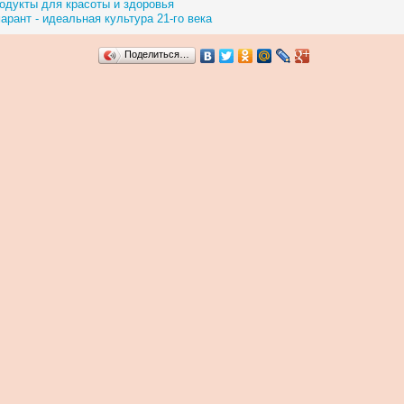
одукты для красоты и здоровья
арант - идеальная культура 21-го века
Поделиться…