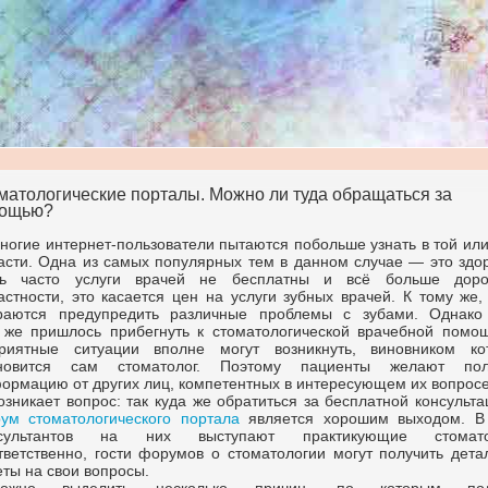
матологические порталы. Можно ли туда обращаться за
ощью?
ногие
интернет-пользователи
пытаются побольше узнать в той ил
асти. Одна из самых популярных тем в данном случае — это здор
ь часто услуги врачей не бесплатны и всё больше доро
астности, это касается цен на услуги зубных врачей. К тому же
раются предупредить различные проблемы с зубами. Однако
 же пришлось прибегнуть к стоматологической врачебной помощ
риятные ситуации вполне могут возникнуть, виновником ко
новится сам стоматолог. Поэтому пациенты желают пол
ормацию от других лиц, компетентных в интересующем их вопросе
озникает вопрос: так куда же обратиться за бесплатной консульт
ум стоматологического портала
является хорошим выходом. В
нсультантов на них выступают практикующие стомато
тветственно, гости форумов о стоматологии могут получить дета
еты на свои вопросы.