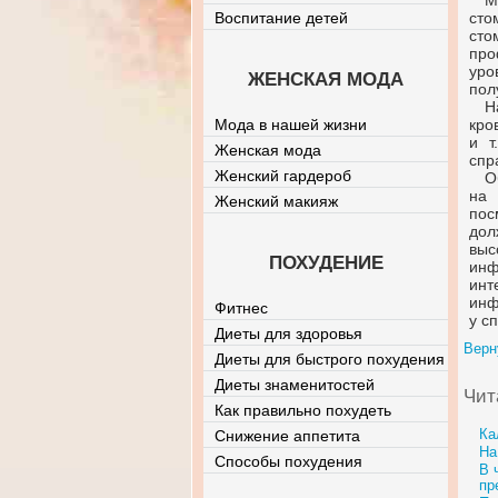
М
Воспитание детей
ст
ст
про
уро
ЖЕНСКАЯ МОДА
пол
Н
Мода в нашей жизни
кро
и т
Женская мода
спр
Женский гардероб
О
на
Женский макияж
пос
дол
выс
ПОХУДЕНИЕ
ин
инт
инф
Фитнес
у с
Диеты для здоровья
Верн
Диеты для быстрого похудения
Диеты знаменитостей
Чит
Как правильно похудеть
Ка
Снижение аппетита
На
Способы похудения
В 
пр