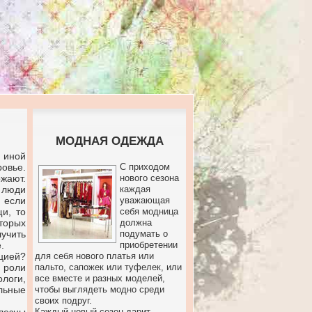
МОДНАЯ ОДЕЖДА
и иной
овье.
С приходом
жают.
нового сезона
, люди
каждая
 если
уважающая
и, то
себя модница
торых
должна
учить
подумать о
.
приобретении
ацией?
для себя нового платья или
 роли
пальто, сапожек или туфелек, или
логи,
все вместе и разных моделей,
льные
чтобы выглядеть модно среди
своих подруг.
Каждый новый сезон дарит