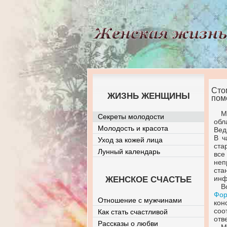
Сто
ЖИЗНЬ ЖЕНЩИНЫ
пом
М
Секреты молодости
обл
Молодость и красота
Вед
В ч
Уход за кожей лица
ста
Лунный календарь
все
неп
ста
инф
ЖЕНСКОЕ СЧАСТЬЕ
В
Фор
Отношение с мужчинами
ко
соо
Как стать счастливой
отв
Рассказы о любви