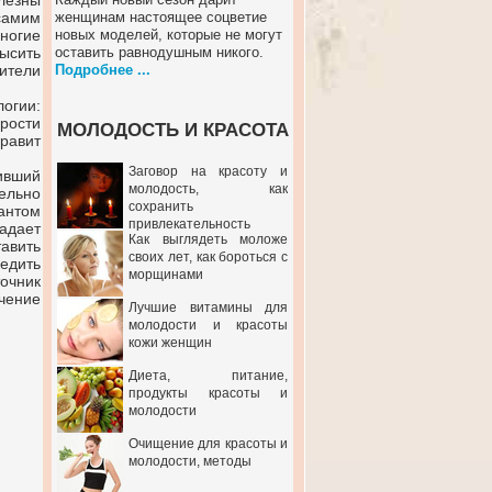
езны
амим
женщинам настоящее соцветие
огие
новых моделей, которые не могут
ысить
оставить равнодушным никого.
ители
Подробнее ...
огии:
дрости
МОЛОДОСТЬ И КРАСОТА
равит
Заговор на красоту и
ивший
молодость, как
ельно
сохранить
антом
привлекательность
адает
Как выглядеть моложе
авить
своих лет, как бороться с
дить
морщинами
очник
чение
Лучшие витамины для
молодости и красоты
кожи женщин
Диета, питание,
продукты красоты и
молодости
Очищение для красоты и
молодости, методы