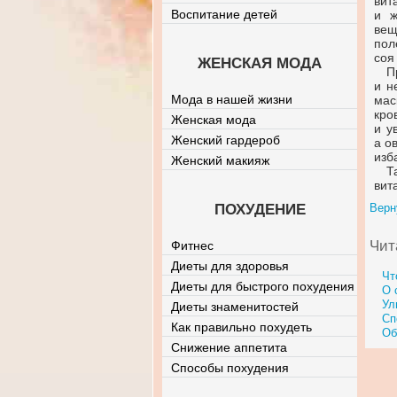
вит
Воспитание детей
и ж
вещ
пол
соя
ЖЕНСКАЯ МОДА
П
и н
Мода в нашей жизни
мас
кро
Женская мода
и у
Женский гардероб
а о
изб
Женский макияж
Т
вит
ПОХУДЕНИЕ
Верн
Чит
Фитнес
Диеты для здоровья
Чт
Диеты для быстрого похудения
О 
Ул
Диеты знаменитостей
Сп
Как правильно похудеть
Об
Снижение аппетита
Способы похудения