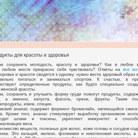
дукты для красоты и здоровья
ак сохранить молодость, красоту и здоровье? Как в любое 
 любом месте прекрасно себя чувствовать? Ответы на
все во
доровье и красоте сводятся к одному: нужно вести здоровый образ 
вильно питаться и заниматься спортом. К счастью, в пр
ествуют определенные продукты, как будто специально созд
 женской красоты.
ак, сохранить и улучшить форму груди помогут продукты, содер
, а именно, капуста, фасоль, орехи, фрукты. Также по
епродукты, изюм, специи.
вежий ананас содержит фермент бромелайн, являющийся сжига
а. Кроме того, ананас стимулирует выработку организмом колла
одит шлаки и токсины, укрепляет иммунитет и способс
мализации веса.
ножество веществ, полезных для волос, кожи головы и сосудов со
янка. Это кальций, железо, фолиевая и никотиновая кислоты, а 