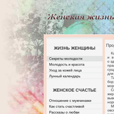
Про
ЖИЗНЬ ЖЕНЩИНЫ
К
и в
Секреты молодости
о з
Молодость и красота
пра
сущ
Уход за кожей лица
для
Лунный календарь
Т
бор
мор
ЖЕНСКОЕ СЧАСТЬЕ
С
жир
выв
Отношение с мужчинами
нор
М
Как стать счастливой
овс
Рассказы о любви