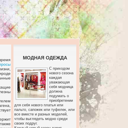
МОДНАЯ ОДЕЖДА
время
просы
С приходом
жизни,
нового сезона
ироде
каждая
анные
уважающая
себя модница
жащие
должна
лезны
подумать о
приобретении
телем
для себя нового платья или
гена,
пальто, сапожек или туфелек, или
твует
все вместе и разных моделей,
чтобы выглядеть модно среди
держит
своих подруг.
также
Каждый новый сезон дарит