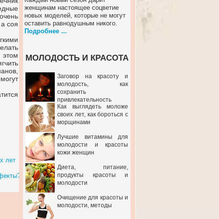
ечник
женщинам настоящее соцветие
едные
новых моделей, которые не могут
очень
оставить равнодушным никого.
 а соя
Подробнее ...
гкими
елать
 этом
МОЛОДОСТЬ И КРАСОТА
гчить
анов,
Заговор на красоту и
омогут
молодость, как
сохранить
атится
привлекательность
Как выглядеть моложе
своих лет, как бороться с
морщинами
Лучшие витамины для
молодости и красоты
кожи женщин
х лет
Диета, питание,
продукты красоты и
ффекты?
молодости
Очищение для красоты и
молодости, методы