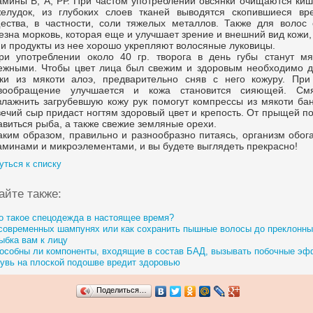
амины В, А, РР. При частом употреблении овсянки очищаются киш
елудок, из глубоких слоев тканей выводятся скопившиеся вр
ества, в частности, соли тяжелых металлов. Также для волос 
езна морковь, которая еще и улучшает зрение и внешний вид кожи,
 и продукты из нее хорошо укрепляют волосяные луковицы.
ри употреблении около 40 гр. творога в день губы станут мя
ежными. Чтобы цвет лица был свежим и здоровым необходимо д
ки из мякоти алоэ, предварительно сняв с него кожуру. При
вообращение улучшается и кожа становится сияющей. Смя
влажнить загрубевшую кожу рук помогут компрессы из мякоти бан
вечий сыр придаст ногтям здоровый цвет и крепость. От прыщей п
авиться рыба, а также свежие земляные орехи.
аким образом, правильно и разнообразно питаясь, организм обог
аминами и микроэлементами, и вы будете выглядеть прекрасно!
уться к списку
айте также:
о такое спецодежда в настоящее время?
современных шампунях или как сохранить пышные волосы до преклонны
ыбка вам к лицу
особны ли компоненты, входящие в состав БАД, вызывать побочные э
увь на плоской подошве вредит здоровью
Поделиться…