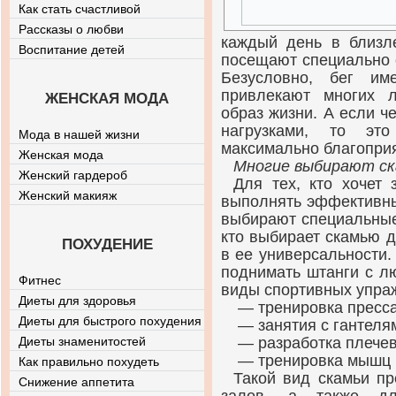
Как стать счастливой
Рассказы о любви
каждый день в близл
Воспитание детей
посещают специально 
Безусловно, бег им
привлекают многих 
ЖЕНСКАЯ МОДА
образ жизни. А если ч
нагрузками, то эт
Мода в нашей жизни
максимально благопри
Женская мода
Многие выбирают ск
Женский гардероб
Для тех, кто хочет 
Женский макияж
выполнять эффективны
выбирают специальные
кто выбирает скамью 
ПОХУДЕНИЕ
в ее универсальности
поднимать штанги с л
Фитнес
виды спортивных упра
Диеты для здоровья
— тренировка пресс
Диеты для быстрого похудения
— занятия с гантеля
Диеты знаменитостей
— разработка плечев
— тренировка мышц н
Как правильно похудеть
Такой вид скамьи п
Снижение аппетита