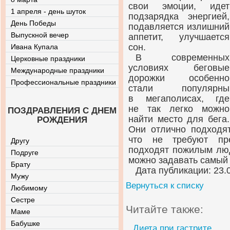
свои эмоции, идет
1 апреля - день шуток
подзарядка энергией,
День Победы
подавляется излишний
Выпускной вечер
аппетит, улучшается
сон.
Ивана Купала
В современных
Церковные праздники
условиях беговые
Международные праздники
дорожки особенно
Профессиональные праздники
стали популярны
в мегаполисах, где
не так легко можно
ПОЗДРАВЛЕНИЯ С ДНЕМ
найти место для бега.
РОЖДЕНИЯ
Они отлично подходя
что не требуют пре
Другу
подходят пожилым люд
Подруге
можно задавать самый
Брату
Дата публикации: 23.
Мужу
Вернуться к списку
Любимому
Сестре
Читайте также:
Маме
Бабушке
Диета при гастрите