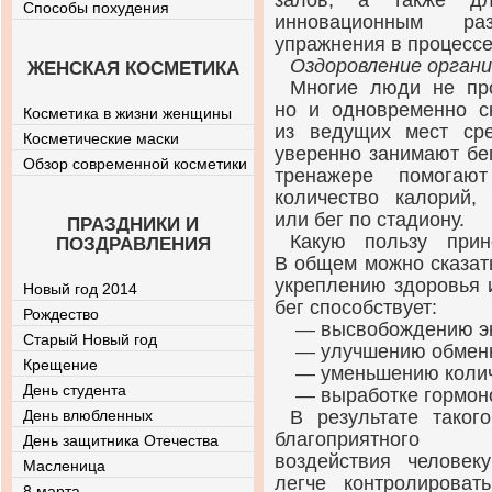
залов, а также дл
Способы похудения
инновационным ра
упражнения в процессе
Оздоровление органи
ЖЕНСКАЯ КОСМЕТИКА
Многие люди не про
но и одновременно с
Косметика в жизни женщины
из ведущих мест ср
Косметические маски
уверенно занимают бе
Обзор современной косметики
тренажере помогаю
количество калорий,
или бег по стадиону.
ПРАЗДНИКИ И
Какую пользу прин
ПОЗДРАВЛЕНИЯ
В общем можно сказать
укреплению здоровья и
Новый год 2014
бег способствует:
Рождество
— высвобождению э
Старый Новый год
— улучшению обменн
Крещение
— уменьшению колич
День студента
— выработке гормоно
День влюбленных
В результате такого
благоприятного
День защитника Отечества
воздействия человеку
Масленица
легче контролировать
8 марта