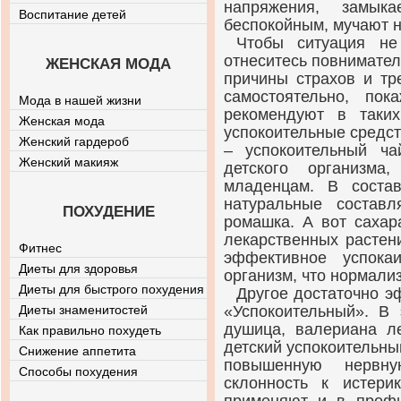
напряжения, замык
Воспитание детей
беспокойным, мучают 
Чтобы ситуация не
отнеситесь повнимател
ЖЕНСКАЯ МОДА
причины страхов и тр
самостоятельно, пок
Мода в нашей жизни
рекомендуют в таки
Женская мода
успокоительные средст
Женский гардероб
– успокоительный ч
Женский макияж
детского организм
младенцам. В состав
натуральные состав
ПОХУДЕНИЕ
ромашка. А вот сахар
лекарственных растен
Фитнес
эффективное успока
Диеты для здоровья
организм, что нормализ
Диеты для быстрого похудения
Другое достаточно э
Диеты знаменитостей
«Успокоительный». В 
душица, валериана ле
Как правильно похудеть
детский успокоительны
Снижение аппетита
повышенную нервну
Способы похудения
склонность к истери