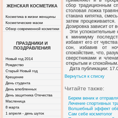
применяют и в профил
сбор традиционным сп
ЖЕНСКАЯ КОСМЕТИКА
столовая ложка травян
стакана кипятка, смес
Косметика в жизни женщины
затем процеживается.
Косметические маски
Дозировка зависит от в
Обзор современной косметики
Эти успокоительные 
к минимуму последст
избавят его от чувств
ПРАЗДНИКИ И
сон, избавив от но
ПОЗДРАВЛЕНИЯ
спокойствие, что, разу
сверстниками и члена
Новый год 2014
открытым и спокойным
Рождество
Дата публикации: 17.
Старый Новый год
Вернуться к списку
Крещение
День студента
Читайте также:
День влюбленных
День защитника Отечества
Берем веник и отправл
Масленица
Лечение спортивных тр
8 марта
Волшебный эффект об
1 апреля - день шуток
Сам себе косметолог