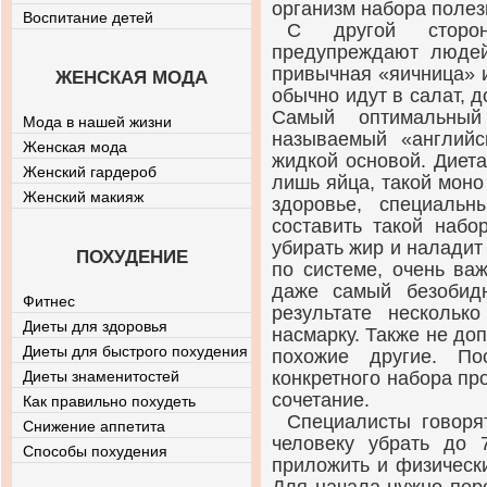
организм набора полез
Воспитание детей
С другой сторо
предупреждают людей,
привычная «яичница» и
ЖЕНСКАЯ МОДА
обычно идут в салат, 
Самый оптимальный
Мода в нашей жизни
называемый «английс
Женская мода
жидкой основой. Диет
Женский гардероб
лишь яйца, такой моно
Женский макияж
здоровье, специальн
составить такой набо
убирать жир и наладит
ПОХУДЕНИЕ
по системе, очень ва
даже самый безобид
Фитнес
результате нескольк
Диеты для здоровья
насмарку. Также не до
Диеты для быстрого похудения
похожие другие. По
Диеты знаменитостей
конкретного набора пр
сочетание.
Как правильно похудеть
Специалисты говоря
Снижение аппетита
человеку убрать до 
Способы похудения
приложить и физически