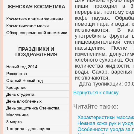
Для начала нужно пер
пищи проходил в 3 
ЖЕНСКАЯ КОСМЕТИКА
перерывы, поэтому сид
кофе паузах. Обраб
Косметика в жизни женщины
помощи пара и воды, 
Косметические маски
исключаются. В ка
Обзор современной косметики
употреблять фрукты 
пищеварительной си
насыщения. После т
ПРАЗДНИКИ И
изменениям, допустим
ПОЗДРАВЛЕНИЯ
хлебного сухарика. Ос
количества жидкости,
Новый год 2014
воды. Сахар, варенья
Рождество
исключаются.
Старый Новый год
Дата публикации: 09.
Крещение
Вернуться к списку
День студента
День влюбленных
Читайте также:
День защитника Отечества
Масленица
Характеристики массаж
8 марта
Нежная кожа рук и уход
1 апреля - день шуток
Особенности ухода за 