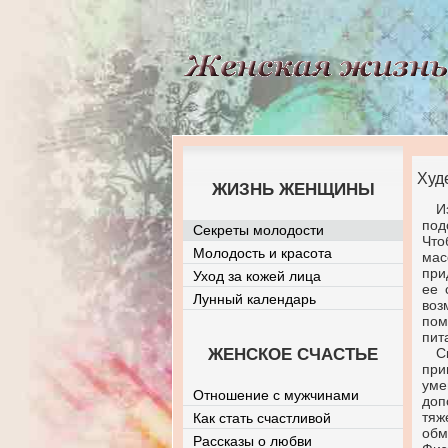
Худ
ЖИЗНЬ ЖЕНЩИНЫ
И
под
Секреты молодости
Что
Молодость и красота
мас
при
Уход за кожей лица
ее 
Лунный календарь
воз
пом
пит
ЖЕНСКОЕ СЧАСТЬЕ
С
при
уме
Отношение с мужчинами
доп
тяж
Как стать счастливой
обм
Рассказы о любви