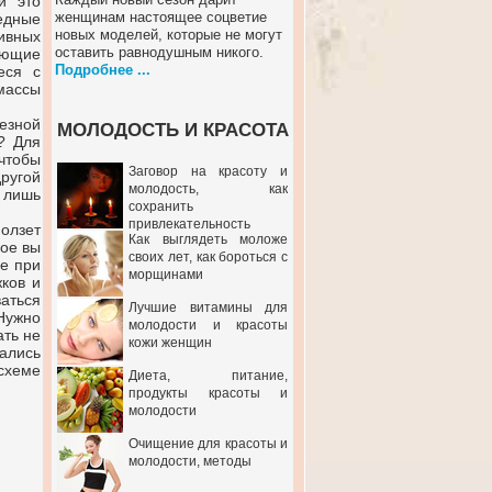
и это
женщинам настоящее соцветие
едные
новых моделей, которые не могут
ивных
оставить равнодушным никого.
ающие
Подробнее ...
еся с
массы
езной
МОЛОДОСТЬ И КРАСОТА
? Для
тобы
Заговор на красоту и
ругой
молодость, как
 лишь
сохранить
привлекательность
ползет
Как выглядеть моложе
рое вы
своих лет, как бороться с
е при
морщинами
ков и
ваться
Лучшие витамины для
Нужно
молодости и красоты
ать не
кожи женщин
ались
схеме
Диета, питание,
продукты красоты и
молодости
Очищение для красоты и
молодости, методы