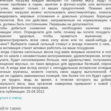
ическую нагрузку каждый выбирает по своему вкусу. Будут л
енние пробежки в парке, занятия в фитнес-клубе или велосип
гулки, зависит только от ваших предпочтений. Помимо акт
ических нагрузок можно использовать миостимуляторы, помог
видировать жировые отложения и довольно успешно борющи
люлитом. Все эти действия, направленные на нормализацию 
а, должны быть постоянными. Перерывы не допускаются.
тобы добиться снижения веса, необходимо наличие серь
ивации этого. Определите для себя, почему вы хотите похудеть
учшения здоровья, чтобы нравиться мужчинам, ч
демонстрировать всем свою силу воли или по какой-нибудь д
чине? Выберите самый сильный стимул и всегда помните о нем,
да мотивация станет активно работать на ваше похудение.
 когда стрелка напольных весов под вами впервые качнется и по
во по шкале с ненавистными килограммами, удовлетворение, кото
учите, будет несоизмеримо больше, чем удовольствие, получаемо
лощении вкусных, но таких вредных для здоровья беляшей, пирож
тов. А когда вам вслед начнут с неподдельным интересом огляды
речные мужчины, можете считать свою задачу выполненной. 
ько не сдавать завоеванных позиций, тем более что это будет сдел
 уж трудно, ведь за время, в течении которого вы добив
мального веса, ваш организм наверняка привыкнет к новой 
ания и физическим нагрузкам.
ата публикации: 25.04.2012
уться к списку
айте также: