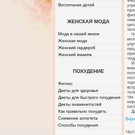
Физ
Воспитание детей
утр
про
физ
лик
ЖЕНСКАЯ МОДА
цел
тел
Мода в нашей жизни
Ч
мот
Женская мода
ул
Женский гардероб
про
при
Женский макияж
тог
И
вле
ПОХУДЕНИЕ
пол
пог
тор
Фитнес
вст
Диеты для здоровья
тол
так
Диеты для быстрого похудения
нор
Диеты знаменитостей
пит
Как правильно похудеть
Д
Снижение аппетита
Верн
Способы похудения
Чит