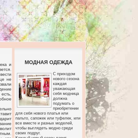
МОДНАЯ ОДЕЖДА
ека и
вется.
С приходом
вести
нового сезона
ще не
каждая
звали
уважающая
дение
себя модница
есть,
должна
робное
подумать о
приобретении
ельно
для себя нового платья или
тавит
пальто, сапожек или туфелек, или
дарит
все вместе и разных моделей,
вание
чтобы выглядеть модно среди
волит
своих подруг.
тным.
Каждый новый сезон дарит