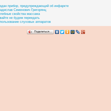
здан прибор, предупреждающий об инфаркте
адислав Семенович Григорянц
лебные свойства массажа
вайте не будем переедать
пользование слуховых аппаратов
Поделиться…