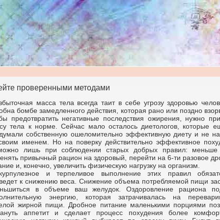
ейте проверенными методами
збыточная масса тела всегда таит в себе угрозу здоровью челов
обна бомбе замедленного действия, которая рано или поздно взор
бы предотвратить негативные последствия ожирения, нужно при
су тела к норме. Сейчас мало осталось диетологов, которые е
думали собственную ошеломительно эффективную диету и не на
своим именем. Но на поверку действительно эффективное поху
можно лишь при соблюдении старых добрых правил: меньше 
енять привычный рацион на здоровый, перейти на 6-ти разовое д
ание и, конечно, увеличить физическую нагрузку на организм.
курпулезное и терпеливое выполнение этих правил обязат
ведет к снижению веса. Снижение объема потребляемой пищи зас
ньшиться в объеме ваш желудок. Оздоровление рациона по
олнительную энергию, которая затрачивалась на перевари
елой жирной пищи. Дробное питание маленькими порциями поз
ануть аппетит и сделает процесс похудения более комфор