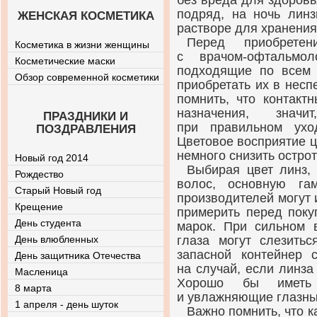
без вреда для здоровь
подряд, на ночь лин
ЖЕНСКАЯ КОСМЕТИКА
растворе для хранения
Перед приобретен
Косметика в жизни женщины
с
врачом-офтальмол
Косметические маски
подходящие по всем 
Обзор современной косметики
приобретать их в нес
помнить, что контакт
назначения, знач
ПРАЗДНИКИ И
при правильном ухо
ПОЗДРАВЛЕНИЯ
Цветовое восприятие ц
немного снизить острот
Новый год 2014
Выбирая цвет линз, 
Рождество
волос, основную га
Старый Новый год
производителей могут 
Крещение
примерить перед поку
День студента
марок. При сильном 
День влюбленных
глаза могут слезитьс
запасной контейнер 
День защитника Отечества
на случай, если линза
Масленица
Хорошо бы иметь
8 марта
и увлажняющие глазны
1 апреля - день шуток
Важно помнить, что 