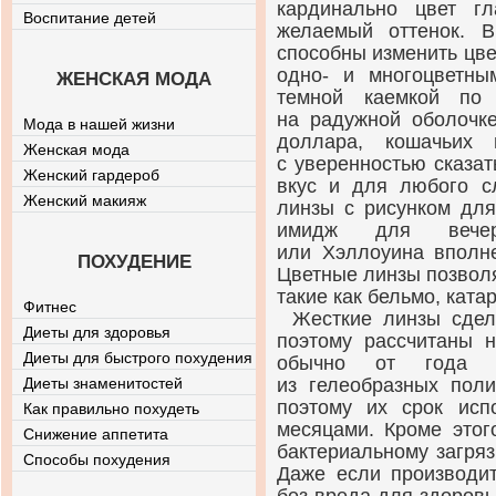
кардинально цвет г
Воспитание детей
желаемый оттенок. 
способны изменить цве
одно- и многоцветн
ЖЕНСКАЯ МОДА
темной каемкой по
на радужной оболочк
Мода в нашей жизни
доллара, кошачьих
Женская мода
с уверенностью сказат
Женский гардероб
вкус и для любого сл
Женский макияж
линзы с рисунком для
имидж для вечери
или Хэллоуина вполн
ПОХУДЕНИЕ
Цветные линзы позвол
такие как бельмо, ката
Фитнес
Жесткие линзы сдел
Диеты для здоровья
поэтому рассчитаны н
Диеты для быстрого похудения
обычно от года д
Диеты знаменитостей
из гелеобразных поли
поэтому их срок исп
Как правильно похудеть
месяцами. Кроме этог
Снижение аппетита
бактериальному загря
Способы похудения
Даже если производи