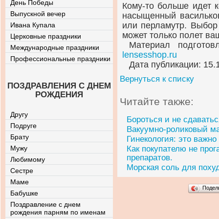
День Победы
Кому-то
больше идет к
Выпускной вечер
насыщенный василько
или перламутр. Выбор 
Ивана Купала
может только полет ва
Церковные праздники
Материал подготов
Международные праздники
lensesshop.ru
Профессиональные праздники
Дата публикации: 15.
Вернуться к списку
ПОЗДРАВЛЕНИЯ С ДНЕМ
РОЖДЕНИЯ
Читайте также:
Другу
Бороться и не сдаватьс
Подруге
Вакуумно-роликовый ма
Брату
Гинекология: это важно
Мужу
Как покупателю не прог
препаратов.
Любимому
Морская соль для поху
Сестре
Маме
Подел
Бабушке
Поздравление с днем
рождения парням по именам