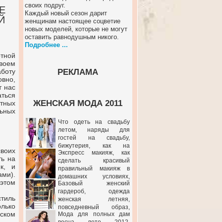
своих подруг.
Е
Каждый новый сезон дарит
Й
женщинам настоящее соцветие
новых моделей, которые не могут
оставить равнодушным никого.
Подробнее ...
тной
своем
аботу
РЕКЛАМА
овно,
т нас
ться
ЖЕНСКАЯ МОДА 2011
тных
ьных
Что одеть на свадьбу
летом, наряды для
гостей на свадьбу,
бижутерия, как на
своих
Экспресс макияж, как
свадьбу сделать макияж
ть на
сделать красивый
к, и
правильный макияж в
ми).
домашних условиях,
этом
Базовый женский
макияж глаз, губ
гардероб, одежда
тиль
женская летняя,
лько
повседневный образ,
ском
Мода для полных дам
предметы женского гардероба