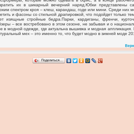
нсформеры, которые можно одевать в офис, а в конце рабочег
вратить их в шикарный вечерний наряд.Юбки представлены с
оким спектром кроя – клеш, карандаш, годе или мини. Среди них 
ретить и фасоны со стильной драпировкой, что подойдет только тем
ет изящные стройные бедра.Парки, кардиганы, френчи, курточ
йзеры – все востребовано в этом сезоне, не забывая и о национа
ле в модной одежде, где актуальна вышивка и модная аппликация.
атуральный мех – это именно то, что будет модно в зимней моде 20
Верн
Поделиться…