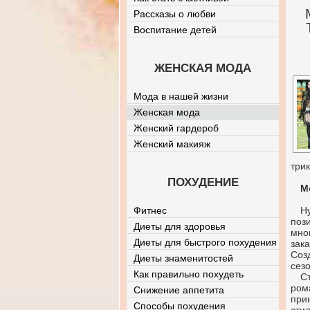
Рассказы о любви
Воспитание детей
ЖЕНСКАЯ МОДА
Мода в нашей жизни
Женская мода
Женский гардероб
Женский макияж
три
ПОХУДЕНИЕ
М
Фитнес
Н
поз
Диеты для здоровья
мно
Диеты для быстрого похудения
зак
Соз
Диеты знаменитостей
сезо
Как правильно похудеть
С
ром
Снижение аппетита
при
Способы похудения