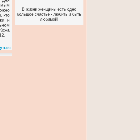
о дня
амым
В жизни женщины есть одно
можно
большое счастье - любить и быть
, кто
любимой!
ки и
льном
 Кожа
12.
уться