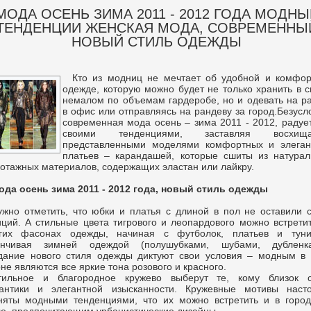
МОДА ОСЕНЬ ЗИМА 2011 - 2012 ГОДА МОДНЫ
ТЕНДЕНЦИИ ЖЕНСКАЯ МОДА, СОВРЕМЕННЫ
НОВЫЙ СТИЛЬ ОДЕЖДЫ
Кто из модниц не мечтает об удобной и комфор
одежде, которую можно будет не только хранить в 
немалом по объемам гардеробе, но и одевать на р
в офис или отправляясь на рандеву за город.Безусл
современная мода осень – зима 2011 - 2012, радуе
своими тенденциями, заставляя восхища
представленными моделями комфортных и элеган
платьев – карандашей, которые сшиты из натурал
котажных материалов, содержащих эластан или лайкру.
ода осень зима 2011 - 2012 года, новый стиль одежды
ужно отметить, что юбки и платья с длиной в пол не оставили 
иций. А стильные цвета тигрового и леопардового можно встрети
гих фасонах одежды, начиная с футболок, платьев и туни
анчивая зимней одеждой (полушубками, шубами, дубленка
дание нового стиля одежды диктуют свои условия – модным в 
не являются все яркие тона розового и красного.
тильное и благородное кружево выберут те, кому близок с
антики и элегантной изысканности. Кружевные мотивы насто
няты модными тенденциями, что их можно встретить и в город