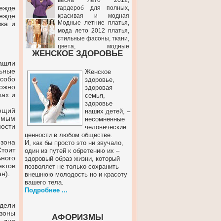
весна лето 2012,
ежде
гардероб для полных,
дежде
красивая и модная
Модные летние платья,
вка и
одежда на каждый день, вечерние
мода лето 2012 платья,
наряды, модные фасоны для
стильные фасоны, ткани,
полных женщин, девушек
цвета, модные
ЖЕНСКОЕ ЗДОРОВЬЕ
тенденции, кружевные платья, какие
платья модны в 2012
нашли
ьные
Женское
собо
здоровье,
ожно
здоровая
ках и
семья,
здоровье
ающий
наших детей, –
емым
несомненные
мости
человеческие
ценности в любом обществе.
езона
И, как бы просто это ни звучало,
Стоит
один из путей к обретению их –
ного
здоровый образ жизни, который
ектов
позволяет не только сохранить
н).
внешнюю молодость но и красоту
вашего тела.
Подробнее ...
одели
зоны
АФОРИЗМЫ