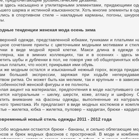
ле, предпочитающим урбанистические дизайны.
се здесь насыщено и утилитарными элементами, придающими од
ьшего шарма и истинной изысканности. Хоть многие элементы в о
ались в спортивном стиле – накладные карманы, погоны, шнуро
пы.
одные тенденции женская мода осень зима
 верхней одежде, представленной юбками, туниками и платьями 
щное сочетание принты с цветочными модными мотивами и стил
унки в виде модной яркой клетки. Макси длина в одежде о
улярна, как в зимних коллекциях, так и в осенних - здесь м
ретить шубы и дубленки в пол, не говоря уже об общепринятых юб
ных платьях, что носят, прикрывая ими обувь.
ак же модным остался и изысканный нежный горох, всегда прид
ам большей экспрессии, заряжая при ходьбе непередава
ством ритма. Он может быть как мелким, так и крупным – в зависи
особенностей женской фигуры и ее полноты.
елая акцент на материалах, предпочтения в моде наступившего с
ается натуральным – шелку, шерсти, коже, атласу и шифону. 
атить внимание на фасоны одежды, выполненные из натураль
ного трикотажа. Их предлагают в виде модных костюмов и компл
тье – жилетка, юбка – жилетка, пуловер – кардиган, брюки - кардига
овременный новый стиль одежды 2011 - 2012 года
собо модными остаются брюки - бананы, и сильно облегающие м
нсов и брюк модных фасонов с прострочкой. В моде и комбине