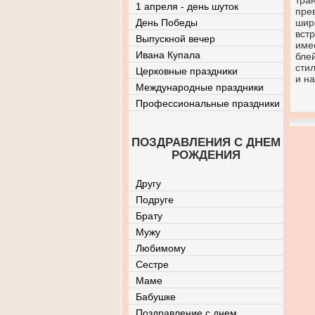
тра
1 апреля - день шуток
пре
День Победы
шир
вст
Выпускной вечер
име
Ивана Купала
бле
сти
Церковные праздники
и н
Международные праздники
Профессиональные праздники
ПОЗДРАВЛЕНИЯ С ДНЕМ
РОЖДЕНИЯ
Другу
Подруге
Брату
Мужу
Любимому
Сестре
Маме
Бабушке
Поздравление с днем