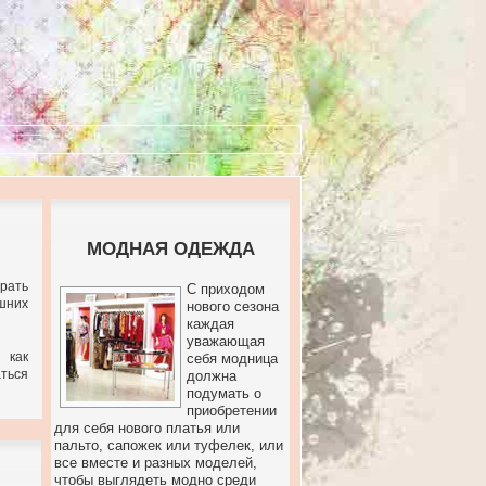
МОДНАЯ ОДЕЖДА
брать
С приходом
шних
нового сезона
каждая
уважающая
 как
себя модница
ться
должна
подумать о
приобретении
для себя нового платья или
пальто, сапожек или туфелек, или
все вместе и разных моделей,
чтобы выглядеть модно среди