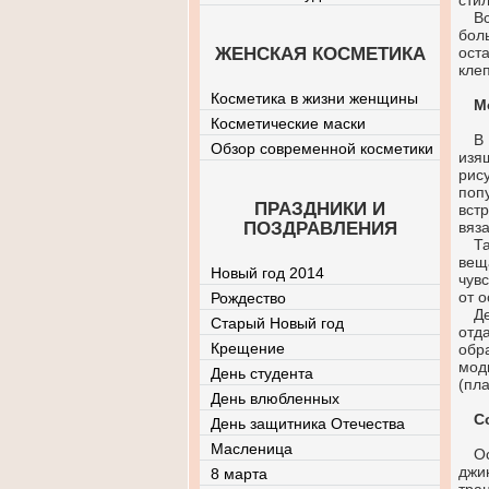
сти
В
бол
ЖЕНСКАЯ КОСМЕТИКА
ост
кле
Косметика в жизни женщины
М
Косметические маски
В
Обзор современной косметики
изя
рис
поп
ПРАЗДНИКИ И
вст
ПОЗДРАВЛЕНИЯ
вяза
Т
вещ
Новый год 2014
чув
от 
Рождество
Д
Старый Новый год
отд
Крещение
обр
мод
День студента
(пла
День влюбленных
С
День защитника Отечества
Масленица
О
джи
8 марта