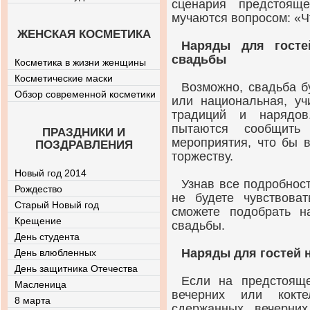
сценария предстоящ
мучаются вопросом: «Ч
ЖЕНСКАЯ КОСМЕТИКА
Наряды для госте
свадьбы
Косметика в жизни женщины
Косметические маски
Возможно, свадьба б
Обзор современной косметики
или национальная, уч
традиций и нарядов
пытаются сообщить
ПРАЗДНИКИ И
мероприятия, что бы 
ПОЗДРАВЛЕНИЯ
торжеству.
Новый год 2014
Узнав все подробнос
Рождество
не будете чувствова
Старый Новый год
сможете подобрать н
Крещение
свадьбы.
День студента
Наряды для гостей 
День влюбленных
День защитника Отечества
Если на предстоящ
Масленица
вечерних или кокт
8 марта
сдержанных вечерних