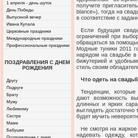
1 апреля - день шуток
получите пригласитель
День Победы
blance»), тогда на сва
Выпускной вечер
в соответствие с зада
Ивана Купала
Если будущая свадь
Церковные праздники
ограничений при выбо
Международные праздники
обращаться за помощью
Профессиональные праздники
Модные туники 2011 г
нарядом на свадьбе в 
бижутерией и удобным
ПОЗДРАВЛЕНИЯ С ДНЕМ
стиль своим обладател
РОЖДЕНИЯ
Что одеть на свадьб
Другу
Подруге
Тенденции, которые
Брату
дают возможность вы
Мужу
длинных и ярких сара
Любимому
выглядеть достаточно т
Сестре
будет мучить невероят
Маме
Не смотря на жаркое
Бабушке
надевать одежду, кот
Поздравление с днем