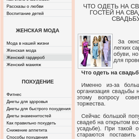
ЧТО ОДЕТЬ НА С
Рассказы о любви
ГОСТЕЙ НА СВА
Воспитание детей
СВАДЬБ
ЖЕНСКАЯ МОДА
За окн
Мода в нашей жизни
легких с
Женская мода
обуви, н
Женский гардероб
для пров
Женский макияж
Что одеть на свадьб
ПОХУДЕНИЕ
Именно из-за боль
организация свадьбы н
Фитнес
этому вопросу сове
Диеты для здоровья
торжества.
Диеты для быстрого похудения
Сейчас большой поп
Диеты знаменитостей
свадеб на открытом во
Как правильно похудеть
усадьбе). При такой 
Снижение аппетита
стараются поставить
Способы похудения