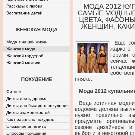
МОДА 2012 КУ
Рассказы о любви
САМЫЕ МОДНЫЕ 
Воспитание детей
ЦВЕТА, ФАСОН
ЖЕНЩИН, КАК
ЖЕНСКАЯ МОДА
Мода в нашей жизни
Еще со
жаркого 
Женская мода
горами 
Женский гардероб
сейчас 
Женский макияж
тенденци
собстве
пляже.
ПОХУДЕНИЕ
Мода 2012 купальни
Фитнес
Диеты для здоровья
Ведь истинная модни
Диеты для быстрого похудения
водоема должна выгля
Диеты знаменитостей
нужно правильно вы
Как правильно похудеть
продумать оригинал
Снижение аппетита
сезоне дизайнеры и
выбор и в некоторой с
Способы похудения