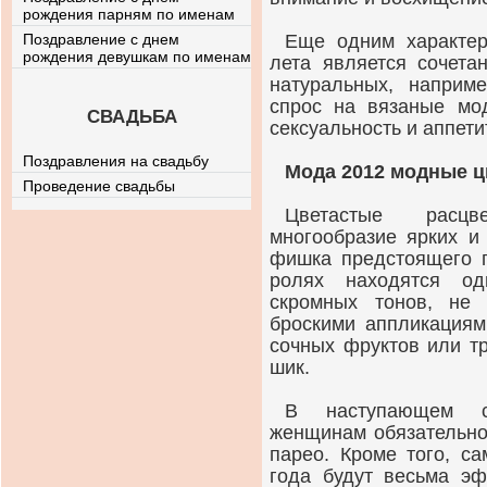
рождения парням по именам
Поздравление с днем
Еще одним характер
рождения девушкам по именам
лета является сочета
натуральных, наприм
спрос на вязаные мо
СВАДЬБА
сексуальность и аппет
Поздравления на свадьбу
Мода 2012 модные ц
Проведение свадьбы
Цветастые расцв
многообразие ярких и
фишка предстоящего п
ролях находятся од
скромных тонов, не
броскими аппликациям
сочных фруктов или т
шик.
В наступающем с
женщинам обязательно
парео. Кроме того, с
года будут весьма эф