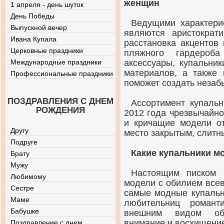
женщин
1 апреля - день шуток
День Победы
Ведущими характери
Выпускной вечер
являются аристократи
Ивана Купала
расстановка акцентов
Церковные праздники
пляжного гардероба
Международные праздники
аксессуары, купальни
материалов, а также 
Профессиональные праздники
поможет создать незаб
ПОЗДРАВЛЕНИЯ С ДНЕМ
Ассортимент купаль
РОЖДЕНИЯ
2012 года чрезвычайно 
и кричащие модели от
Другу
место закрытым, слитн
Подруге
Какие купальники м
Брату
Мужу
Настоящим писком 
Любимому
модели с обилием все
Сестре
самые модные купальн
Маме
любительниц романт
Бабушке
внешним видом обя
внимание и восхищени
Поздравление с днем