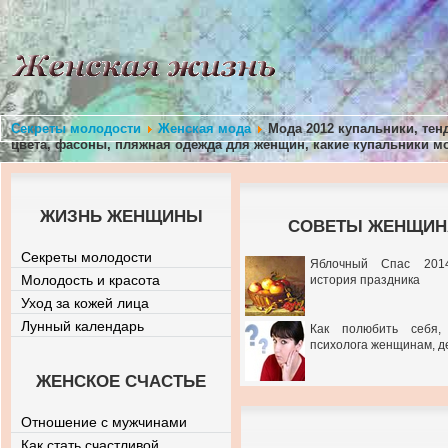
Секреты молодости
Женская мода
Мода 2012 купальники, тен
цвета, фасоны, пляжная одежда для женщин, какие купальники 
ЖИЗНЬ ЖЕНЩИНЫ
СОВЕТЫ ЖЕНЩИНА
Секреты молодости
Яблочный Спас 201
Молодость и красота
история праздника
Уход за кожей лица
Лунный календарь
Как полюбить себя,
психолога женщинам, д
ЖЕНСКОЕ СЧАСТЬЕ
Отношение с мужчинами
Как стать счастливой