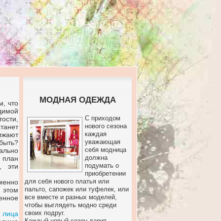
МОДНАЯ ОДЕЖДА
м, что
димой
С приходом
ости,
нового сезона
танет
каждая
нижают
уважающая
быть?
себя модница
ально
должна
 план
подумать о
, эти
приобретении
для себя нового платья или
менно
пальто, сапожек или туфелек, или
 этом
все вместе и разных моделей,
енное
чтобы выглядеть модно среди
своих подруг.
 лица
Каждый новый сезон дарит