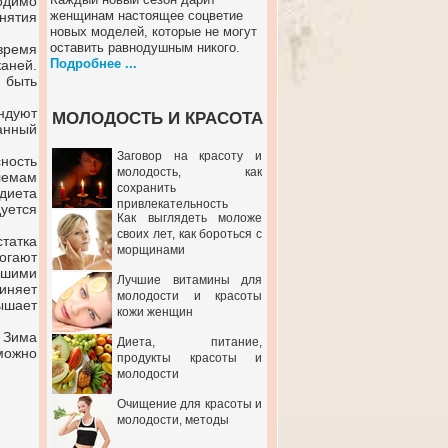
одимо
женщинам настоящее соцветие
нятия
новых моделей, которые не могут
оставить равнодушным никого.
время
Подробнее ...
аней.
 быть
ндуют
МОЛОДОСТЬ И КРАСОТА
анный
Заговор на красоту и
ность
молодость, как
лемам
сохранить
диета
привлекательность
уется
Как выглядеть моложе
своих лет, как бороться с
татка
морщинами
огают
ьшими
Лучшие витамины для
иняет
молодости и красоты
ышает
кожи женщин
 Зима
Диета, питание,
можно
продукты красоты и
молодости
Очищение для красоты и
молодости, методы