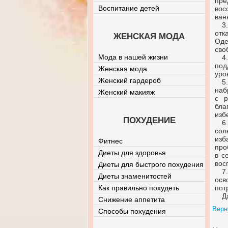
пре
Воспитание детей
вос
ван
3
отк
ЖЕНСКАЯ МОДА
Оде
сво
Мода в нашей жизни
4
под
Женская мода
уро
Женский гардероб
5
наб
Женский макияж
с р
бла
изб
ПОХУДЕНИЕ
6
сол
изб
Фитнес
про
Диеты для здоровья
в с
вос
Диеты для быстрого похудения
7
Диеты знаменитостей
осв
Как правильно похудеть
пот
Д
Снижение аппетита
Верн
Способы похудения