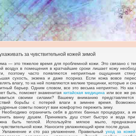
 ухаживать за чувствительной кожей зимой
има — это тяжелое время для проблемной кожи. Это связано с те
ой воздух в помещения в кратчайшие сроки лишает кожу необхо
ги, поэтому часто появляются неприятные ощущения стянут
ьшая сухость, экзема и даже псориаз. Если кожа вовсе перес
елять влагу, то на ней появляются мелкие трещинки, которые и с
итный барьер. Одним словом, все это весьма неприятно. Но как 
ет быть, поможет знаменитая
китайская медицина
или все же ре
авиться своими силами? Вашему вниманию представляется
ствий борьбы с потерей влаги в зимнее время. Возможно
удреные советы помогут вам комфортно пережить зиму.
. Необходимо ограничить себя в долгих банных процедурах, а и
енить ванну душем. Принимать душ стоит быстро и вода при
жна быть теплой. Используйте мягкое мыло, предназнач
 чувствительной кожи. Наносите увлажняющий крем после душа.
. Увлажнение и сто раз увлажнение. Правильный
уход за кожей