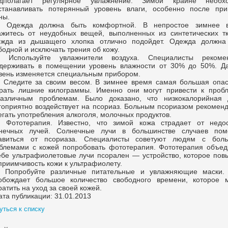
дполагает регулярное увлажнение. Зимой крайне необх
станавливать потерянный уровень влаги, особенно после при
ны.
. Одежда должна быть комфортной. В непростое зимнее 
ажитесь от неудобных вещей, выполненных из синтетических тк
жда из дышащего хлопка отлично подойдет. Одежда должна
бодной и исключать трения об кожу.
. Используйте увлажнители воздуха. Специалисты рекоме
держивать в помещении уровень влажности от 30% до 50%. Д
вень изменяется специальным прибором.
. Следите за своим весом. В зимнее время самая большая опас
рать лишние килограммы. Именно они могут привести к проб
азличным проблемам. Было доказано, что низкокалорийная 
гоприятно воздействует на псориаз. Больным псориазом рекоменд
егать употребления алкоголя, молочных продуктов.
. Фототерапия. Известно, что зимой кожа страдает от недос
нечных лучей. Солнечные лучи в большинстве случаев пом
авиться от псориаза. Специалисты советуют людям с бол
блемами с кожей попробовать фототерапия. Фототерапия объед
ебе ультрафиолетовые лучи псорален — устройство, которое пов
приимчивость кожи к ультрафиолету.
. Попробуйте различные питательные и увлажняющие маски.
обождает большое количество свободного времени, которое 
ратить на уход за своей кожей.
ата публикации: 31.01.2013
уться к списку