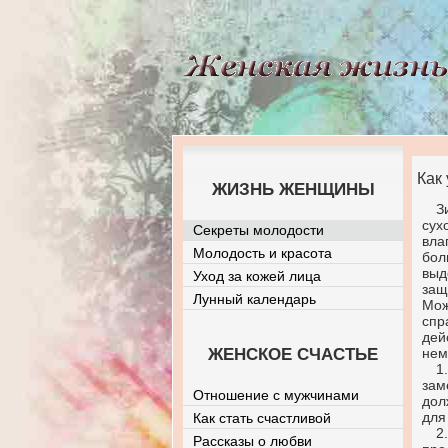
Как
ЖИЗНЬ ЖЕНЩИНЫ
З
сух
Секреты молодости
вла
Молодость и красота
бол
выд
Уход за кожей лица
защ
Лунный календарь
Мож
спр
дей
ЖЕНСКОЕ СЧАСТЬЕ
нем
1
зам
Отношение с мужчинами
дол
для
Как стать счастливой
2
Рассказы о любви