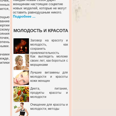
очек,
женщинам настоящее соцветие
енных
новых моделей, которые не могут
ется,
оставить равнодушным никого.
Подробнее ...
мощью
вание
нергии
скому
МОЛОДОСТЬ И КРАСОТА
ояния
точек,
Заговор на красоту и
епень
молодость, как
ными.
сохранить
привлекательность
ачами
Как выглядеть моложе
ежде,
своих лет, как бороться с
ктики
морщинами
Лучшие витамины для
молодости и красоты
кожи женщин
Диета, питание,
продукты красоты и
молодости
Очищение для красоты и
молодости, методы