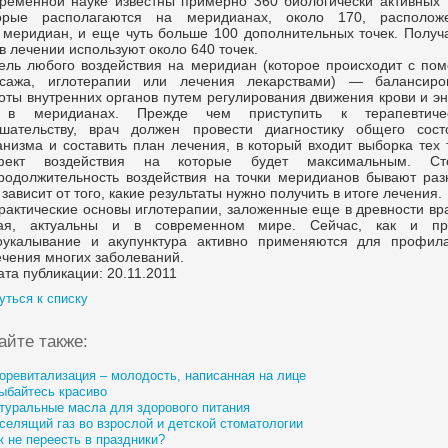
ременной науке известны примерно 360 биологически активных т
орые располагаются на меридианах, около 170, располож
 меридиан, и еще чуть больше 100 дополнительных точек. Получа
 в лечении используют около 640 точек.
ель любого воздействия на меридиан (которое происходит с по
сажа, иглотерапии или лечения лекарствами) — балансиро
оты внутренних органов путем регулирования движения крови и э
 в меридианах. Прежде чем приступить к терапевтиче
шательству, врач должен провести диагностику общего сост
анизма и составить план лечения, в который входит выборка тех 
фект воздействия на которые будет максимальным. Ст
родолжительность воздействия на точки меридианов бывают раз
 зависит от того, какие результаты нужно получить в итоге лечения.
рактические основы иглотерапии, заложенные еще в древности вр
ая, актуальны и в современном мире. Сейчас, как и пр
оукалывание и акупунктура активно применяются для профила
ечения многих заболеваний.
ата публикации: 20.11.2011
уться к списку
айте также:
оревитализация – молодость, написанная на лице
ыбайтесь красиво
туральные масла для здорового питания
селящий газ во взрослой и детской стоматологии
к не переесть в праздники?