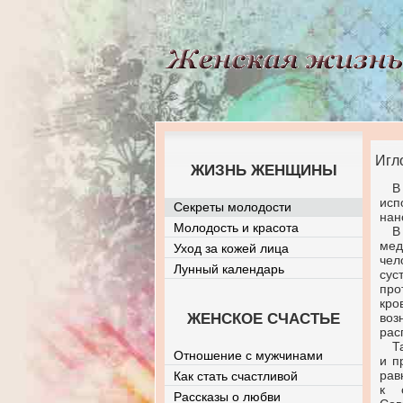
Игл
ЖИЗНЬ ЖЕНЩИНЫ
В
ис
Секреты молодости
нан
Молодость и красота
В
мед
Уход за кожей лица
чел
Лунный календарь
сус
про
кро
ЖЕНСКОЕ СЧАСТЬЕ
во
рас
Т
Отношение с мужчинами
и п
рав
Как стать счастливой
к о
Рассказы о любви