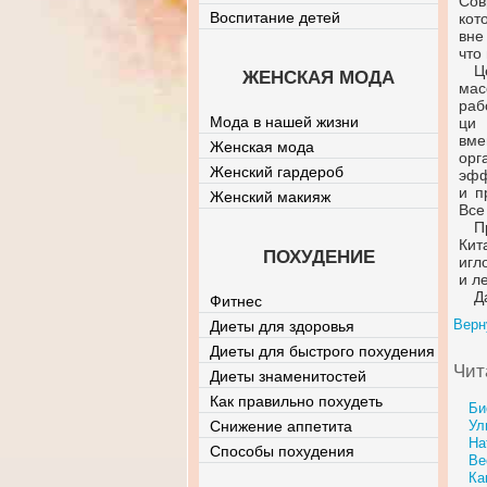
Сов
Воспитание детей
кот
вне
что
Ц
ЖЕНСКАЯ МОДА
мас
раб
Мода в нашей жизни
ци
вме
Женская мода
орг
Женский гардероб
эф
и п
Женский макияж
Все
П
Кит
ПОХУДЕНИЕ
игл
и л
Д
Фитнес
Верн
Диеты для здоровья
Диеты для быстрого похудения
Чит
Диеты знаменитостей
Как правильно похудеть
Би
Снижение аппетита
Ул
На
Способы похудения
Ве
Ка