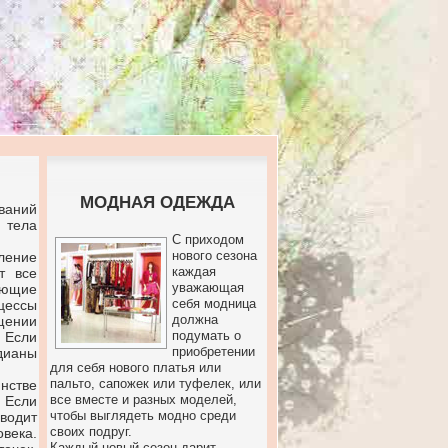
МОДНАЯ ОДЕЖДА
ваний
 тела
С приходом
нового сезона
ление
каждая
т все
уважающая
яющие
себя модница
оцессы
должна
щении
подумать о
 Если
приобретении
ианы
для себя нового платья или
пальто, сапожек или туфелек, или
нстве
все вместе и разных моделей,
. Если
чтобы выглядеть модно среди
водит
своих подруг.
века.
Каждый новый сезон дарит