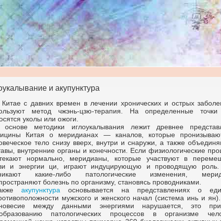
оукалывание и акупунктура
 Китае с давних времен в лечении хронических и острых заболе
пользуют метод
чжэнь-цзю-терапия.
На определенные точки
осятся уколы или ожоги.
 основе методики иглоукалывания лежит древнее представ
ицины Китая о меридианах — каналов, которые пронизываю
овеческое тело снизу вверх, внутри и снаружи, а также объедин
тавы, внутренние органы и конечности. Если физиологические пр
текают нормально, меридианы, которые участвуют в переме
ви и энергии ци, играют индуцирующую и проводящую роль.
зникают
какие-либо
патологические изменения, мерид
пространяют болезнь по организму, становясь проводниками.
акже
акупунктура
основывается на представлениях о еди
ротивоположности мужского и женского начал (система инь и ян)
новесие между данными энергиями нарушается, это при
бразованию патологических процессов в организме чело