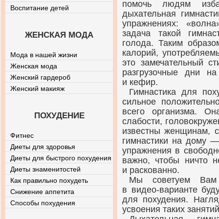
помочь людям изба
Воспитание детей
дыхательная гимнасти
упражнениях: «волна
задача такой гимна
ЖЕНСКАЯ МОДА
голода. Таким образо
калорий, употребляем
Мода в нашей жизни
это замечательный ст
Женская мода
разгрузочные дни на 
Женский гардероб
и кефир.
Женский макияж
Гимнастика для пох
сильное положительн
всего организма. О
ПОХУДЕНИЕ
слабости, головокруж
известны женщинам, 
Фитнес
гимнастики на дому —
Диеты для здоровья
упражнения в свободн
Диеты для быстрого похудения
важно, чтобы ничто 
Диеты знаменитостей
и раскованно.
Мы советуем Вам 
Как правильно похудеть
в
видео-варианте
буду
Снижение аппетита
для похудения. Нагля
Способы похудения
усвоения таких занятий