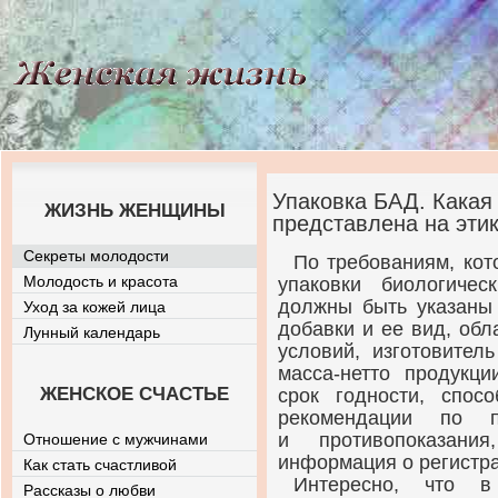
Упаковка БАД. Какая
ЖИЗНЬ ЖЕНЩИНЫ
представлена на эти
Секреты молодости
По требованиям, кот
Молодость и красота
упаковки биологичес
должны быть указаны
Уход за кожей лица
добавки и ее вид, обл
Лунный календарь
условий, изготовител
масса-нетто
продукции
ЖЕНСКОЕ СЧАСТЬЕ
срок годности, спос
рекомендации по п
и противопоказани
Отношение с мужчинами
информация о регистр
Как стать счастливой
Интересно, что 
Рассказы о любви