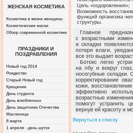
Цель «оздоровления»;
ЖЕНСКАЯ КОСМЕТИКА
Возможность восстано
функций организма чел
Косметика в жизни женщины
структуры.
Косметические маски
Главное предна
Обзор современной косметики
с возрастными изме
и складки появляются
ПРАЗДНИКИ И
потеря влаги, увяда
ПОЗДРАВЛЕНИЯ
все это выдает возрас
Ботокс легко устра
Новый год 2014
на лбу и вокруг глаз
Рождество
носогубные складки. 
корректирование овал
Старый Новый год
кожи, восстановление 
Крещение
эффективно использ
День студента
возрастные изменения
День влюбленных
помогут устранить 
День защитника Отечества
вернув ей красоту и м
Масленица
Вернуться к списку
8 марта
1 апреля - день шуток