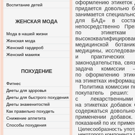
оформлению этикеток 
Воспитание детей
придается довольно б
занимается специальн
для БАД» в состав
ЖЕНСКАЯ МОДА
непосредственно Пр
по этикеткам
Мода в нашей жизни
высококвалифициро
Женская мода
медицинской ботани
Женский гардероб
медицины, исследован
Женский макияж
и практических 
законодательства, свя
задача комиссии —
ПОХУДЕНИЕ
по оформлению этик
на этикетках информац
Фитнес
Политика комиссии п
Диеты для здоровья
покупатель решил:
Диеты для быстрого похудения
с лекарственными
Диеты знаменитостей
на этикетках добавок
содержаться довольно
Как правильно похудеть
применении добавок
Снижение аппетита
показаний по их приме
Способы похудения
Целесообразность упо
некоторого компонента 