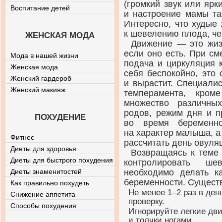
(громкий звук или ярк
Воспитание детей
и настроение мамы та
Интересно, что худые
к шевелению плода, ч
ЖЕНСКАЯ МОДА
Движение — это жизн
если оно есть. При с
Мода в нашей жизни
подача и циркуляция 
Женская мода
себя беспокойно, это 
Женский гардероб
и вырастит. Специали
Женский макияж
темперамента, кром
множество различны
родов, режим дня и пр
ПОХУДЕНИЕ
во время беременн
на характер малыша, а 
Фитнес
рассчитать день овуля
Диеты для здоровья
Возвращаясь к теме 
Диеты для быстрого похудения
контролировать ш
Диеты знаменитостей
необходимо делать к
беременности. Существ
Как правильно похудеть
Не менее 1–2 раз в ден
Снижение аппетита
проверку.
Способы похудения
Игнорируйте легкие дв
и толчки ногами.